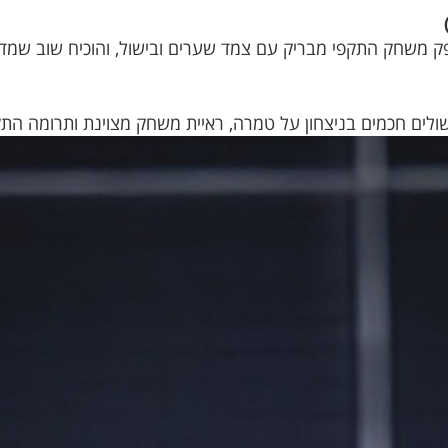
 משחק התקפי מבריק עם צמד שערים ובישול, והוכיח שוב שמדו
שולים חכמים בניצחון על טמרה, ראיית משחק מצוינת ותרומה ה