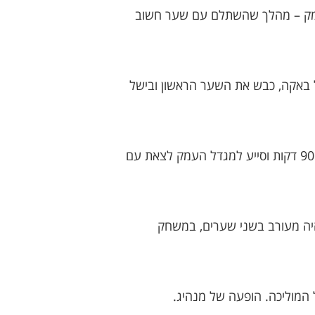
לעומק – מהלך שהשתלם עם שער חשוב
 באקה, כבש את השער הראשון ובישל
משחק הגנתי חזק ואחראי ב־0:0 מול נווה שאנן. הבלם הנהיג את החוליה האחורית, שמר על ריכוז לאורך 90 דקות וסייע למגדל העמק לצאת עם
יה מעורב בשני שערים, במשחק
 המוליכה. הופעה של מנהיג.