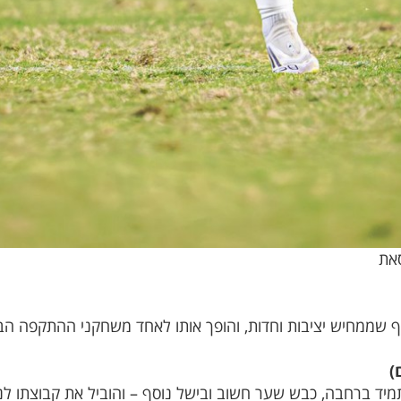
סאת
ף שממחיש יציבות וחדות, והופך אותו לאחד משחקני ההתקפה הב
)
ד ברחבה, כבש שער חשוב ובישל נוסף – והוביל את קבוצתו לניצח