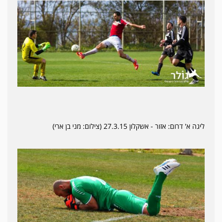
ליגה א' דרום: אזור - אשקלון 27.3.15 (צילום: מני בן ארי)