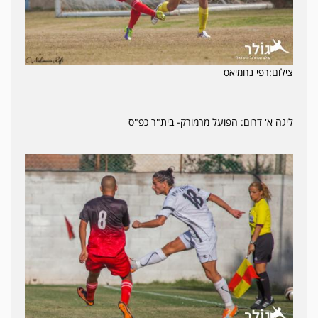
צילום:רפי נחמיאס
ליגה א' דרום: הפועל מרמורק- בית"ר כפ"ס