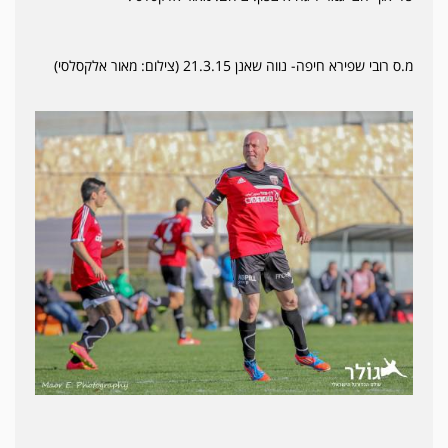
מ.ס רובי שפירא חיפה- נווה שאנן 21.3.15 (צילום: מאור אלקסלסי)