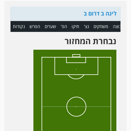
ליגה ב דרום ב
ם
קבוצה
משחקים
נצ'
תיקו
הפ'
שערים
הפרש
נקודות
נבחרת המחזור