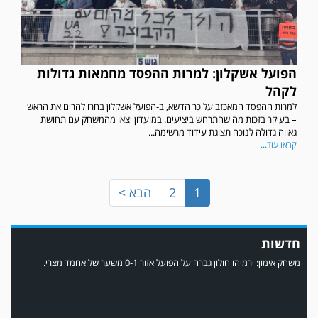
הפועל אשקלון: למרות ההפסד מחמאות גדולות
במשחק אימון שהתקיים הבוקר יום ה' ניצחה קרית מלאכי את עירוני אשדוד 5-0.
לקהל
למרות ההפסד המאכזב על כר הדשא, ב-הפועל אשקלון בחרו להרים את הראש
– בעיקר בזכות מה שהתרחש ביציעים. במועדון יצאו מהמשחק עם תחושת
גאווה גדולה לנוכח תצוגת עידוד מרשימה...
קראו עוד...
1
2
הבא >
חדשות
משחק אימון: ירמיהו חולון גברה על הפועל אזור 0-1 משער של אחמד מצרי.