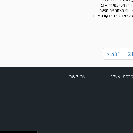
רשמה ניצחון דרמטי במיוחד – 1:0
בדקה ה־96 – וצימצמה את הפער
לישי בטבלה לנקודה אחת
2
הבא >
רסמו אצלנו
צרו קשר