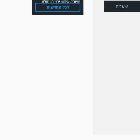
שערים
לכל החדשות
משחק אימון: הפועל אזור
והפועל מרמורק סיימו
בתוצאה 0-0 .
משחק אימון: שמשון ת"א
גברה על קרית מלאכי 0-2.