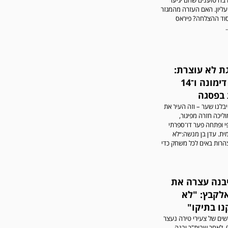
עליון. האם העזרה מהמגזר
סוד ההצלחה? פיראס
.
גת לא עוצרת:
1:3 על דימונה ו־14
 בפסגה
קיבלנו שער – וזה העיר את
ליכה חזרה מפיגור,
י ופתחה פער דו־ספרתי
ית. עדן בן מנשה:״לא
הרות באים לכל משחק כדי
יבנה עצרה את
אלקבץ: "לא
ו בתיקו"
ים של צעירי טירה נעצר
), לאחר שבית"ר יבנה