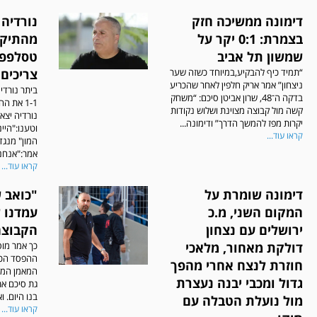
דימונה ממשיכה חזק
נורדיה 
בצמרת: 0:1 יקר על
מהתיקו
שמשון תל אביב
טסלפפה
“תמיד כיף להבקיע,במיוחד כשזה שער
צריכים 
ניצחון” אמר אריק חלפין לאחר שהכריע
ביתר נורדיה
בדקה ה־48, שרון אביטן סיכם: “משחק
1-1 את 
קשה מול קבוצה מצוינת ושלוש נקודות
נורדיה יצא
יקרות מפז להמשך הדרך” ודימונה...
וטענו:"היי
קראו עוד...
המון" מנגד
אמר:"אנחנו.
קראו עוד...
דימונה שומרת על
"כואב ש
המקום השני, מ.כ
עמדנו 
ירושלים עם נצחון
הקבוצה
דולקת מאחור, מלאכי
כך אמר מוס
ההפסד הכוא
חוזרת לנצח אחרי מהפך
המאמן המת
גדול ומכבי יבנה נעצרת
גת סיכם את
בנו היום. ו
מול נועלת הטבלה עם
קראו עוד...