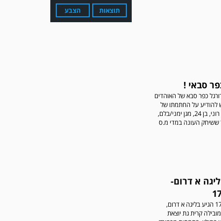
תוצאות
הצבע
פר סבאי !
עדכון גירסה מחכה לכם
בחנות האפלקציות...נא
ורגל כפר סבא של האוהדים
להוריד את העדכון גירסה
נרגש להודיע על החתמתו של
ולהנות...
רוני לאופר. רוני, בן 24, מגן ימני/בלם,
 ששיחק העונה במדי מ.ס
יגה א דרום-
המחזור ה 17 הגיע בליגה א דרום,
מערכת גולר מזכירה לקוראים
מובילה קרית גת יוצאת
שתגובות בלתי הולמות,