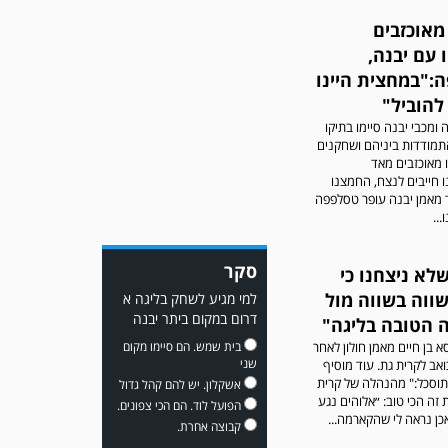
מאוכזבים
 עם יבנה,
:"במחצית היינו
להוביל"
משחק אימון: מכבי יבנה גברה
 ומכבי יבנה סיימו בתיקו
על ביתר נורדיה 1-4. כבש
ההתמודדות ביניהם ושחקנים
למכבי ׳צבי׳ יבנה : ▫️ מיקו ממן
ו מאוכזבים מאד
▫️אליאור משלי ▫️גול עצמי ▫️קובי
נו חייבים לנצח, החמצנו
מור
 מאמן יבנה עופר טסלפפה
..
סקר
לא ניצחנו כי
שווה בשווה מול
למי מגיע לשחק בליגה א
דרום במקום ביתר יבנה
 הטובה בליגה"
א בן חיים מאמן חולון לאחר
בית שמש. הם סיימו מקום
שני
ב לקרית גת. עוד מוסיף
משחק אימון: שדרות גברה על
וסכל:" מהנהלה של קרית
אשקלון. יש להם קהל גדול
מ.ס. דימונה 1-4.
 זה הכי טוב: ״אלוהים נגע
הפועל לוד. הם הכי צפונים.
אכן נראה לי שהקארמה...
קבוצה אחרת.