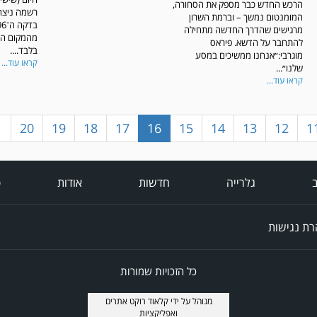
הרכש החדש כבר מספק את הסחורה,
המומנטום נמשך – וברמת השרון
מרגישים שהדרך החדשה מתחילה
מהמקום הש
להתחבר על הדשא. פיראס
בלבד....
מוגרבי:״אנחנו ממשיכים במסע
קראו עוד...
שלנו״...
קראו עוד...
1
20
19
18
17
16
15
14
13
12
1
ב
גלרייה
חדשות
אודות
פ
ת נגישות
כל הזכויות שמורות
מנוהל על ידי
קלאוד רוקט אתרים
ואפליקציות