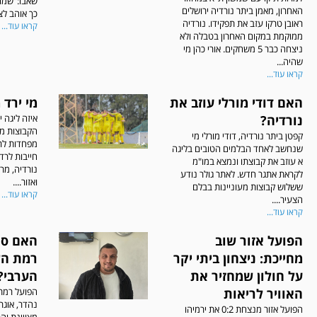
שאבו:"שמח 
האחרון, מאמן ביתר נורדיה ירושלים
כך אוהב לצבור 3 ניצחונות
ראובן טרקו עזב את תפקידו. נורדיה
קראו עוד...
ממוקמת במקום האחרון בטבלה ולא
ניצחה כבר 5 משחקים. אורי כהן מי
שהיה...
קראו עוד...
האם דודי מורלי עוזב את
מי ירד 
נורדיה?
איזה ליגה 
הקבוצות מת
קפטן ביתר נורדיה, דודי מורלי מי
מפחדות לר
שנחשב לאחד הבלמים הטובים בליגה
חייבות לרד
א עוזב את קבוצתו ונמצא במו"מ
נורדיה, מר
לקראת אתגר חדש. לאתר גולר נודע
ואזור....
ששלוש קבוצות מעוניינות בבלם
קראו עוד...
הצעיר....
קראו עוד...
הפועל אזור שוב
האם סו
מחייכת: ניצחון ביתי יקר
רמת הש
על חולון שמחזיר את
הערבי?
האוויר לריאות
הפועל רמת
נהדר, אוגר
הפועל אזור מנצחת 0:2 את ירמיהו
מצויינת וה