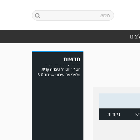
במשחק אימון שהתקיים
הבוקר יום ה' ניצחה קרית
מלאכי את עירוני אשדוד 5-0.
לצים
חדשות
משחק אימון: ירמיהו חולון
גברה על הפועל אזור 0-1
משער של אחמד מצרי.
ש
נקודות