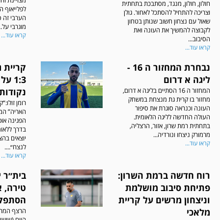
חולון, חולון, מנגד, מסתבכת בתחתית
לפלייאוף ה
וצריכה להתחיל להסתכל לאחור. גולן
הערבי זה 
שאול עם נצחון חשוב שנותן בטחון
מוגרבי על..
לקבוצה להמשיך את העונה ואת
קראו עוד...
הסיבוב...
קראו עוד...
נבחרת המחזור ה 16 -
קריית 
ליגה א דרום
המחזור ה 16 הסתיים בליגה א דרום,
נקודות
מחזור בו קרית גת מנצחת במשחק
רומן זולו:“
העונה וכנראה סוגרת את סיפור
האריה” המו
העולה החדשה לליגה הלאומית.
הפגינה אופ
בתחתית רמת שרון, אזור, הרצליה,
בדרך ללאומ
מרמורק ניצחו ונורדיה...
יוצאים בהצ
קראו עוד...
לנצח״....
קראו עוד...
רוח חדשה ברמת השרון:
בית״ר 
פתיחת סיבוב מושלמת
טירה, 
וניצחון מרשים על קריית
הסתפקנ
מלאכי
הרצף המרש
היום (שישי