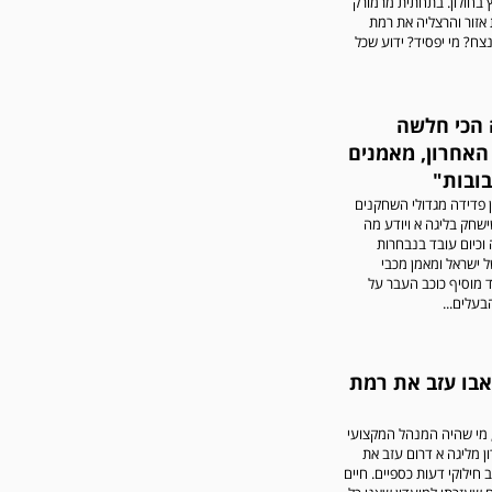
בחולון. בתחתית מרמורק
אישיות או שכוללים דברי
אזור והרצליה את רמת
נאצה לא יפורסמו,אנא שמרו
נצח? מי יפסיד? ידוע שכל
על לשון נקייה
 הכי חלשה
האחרון, מאמנים
בובות"
 פדידה מגדולי השחקנים
ישחק בליגה א ויודע מה
 וכיום עובד בנבחרות
במשחק אימון שהתקיים
 ישראל ומאמן מכבי
הבוקר יום ה' ניצחה קרית
ד מוסיף כוכב העבר על
מלאכי את עירוני אשדוד 5-0.
בעלים...
אבו עזב את רמת
 מי שהיה המנהל המקצועי
 מליגה א דרום עזב את
 חילוקי דעות כספיים. חיים