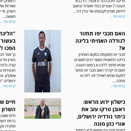
מליקה סיכם בכפ"ס 1928. רוי כבש
למשחק חוץ 
העונה 7 שערים במדי אשדוד ונחשב
מארחת את 
לחיזוק מצויין לקבוצתו של עידן דוד...
השרון. מי י
קראו עוד...
תוצאה...
קראו עוד...
האם מכבי יפו תחזור
"הליגה
לגודלה האמיתי בליגה
בעשור 
א?
הפכו ל
מכבי יפו ממוקמת במקום האחרון
כך אמר חנן
בליגה הלאומית כאשר רבים חושבים
בארץ ומי ש
שהיא תחזור לליגה א בסיום העונה.
קורה בליגה
האם זה יקרה? האם מכבי יפו תחזור
הצעירות של
למקום שהיא ראויה? יפו- ליגה א
אשקלון. עו
מחכה.....
ירושלים :"ה
קראו עוד...
קראו עוד...
כישלון ידוע מראש:
חיים ש
ראובן טרקו עזב את
השרון
ביתר נורדיה ירושלים,
חיים שאבו,
ברמת השרון
אורי כהן מונה
תפקידו עקב
למרות תיקו עם שמשון ת"א במחזור