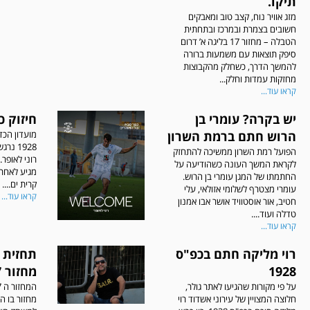
תיקו.
מזג אוויר נוח, קצב טוב ומאבקים
חשובים בצמרת ובמרכז ובתחתית
הטבלה – מחזור 17 בליגה א’ דרום
סיפק תוצאות עם משמעות ברורה
להמשך הדרך, כשחלק מהקבוצות
מחזקות עמדות וחלק...
קראו עוד...
יש בקרה? עומרי בן
חיזוק כ
הרוש חתם ברמת השרון
מועדון הכד
1928 
הפועל רמת השרון ממשיכה להתחזק
לקראת המשך העונה כשהודיעה על
מגיע לאחר
החתמתו של המגן עומרי בן הרוש.
קרית ים....
עומרי מצטרף לשלומי אזולאי, עלי
קראו עוד...
חטיב, אור אוסטוויד אושר אבו אמנון
טדלה ועוד....
קראו עוד...
רוי מליקה חתם בכפ"ס
תחזית ל
1928
מחזור 17
על פי מקורות שהגיעו לאתר גולר,
חלוצה המצויין של עירוני אשדוד רוי
מחזור בו ה