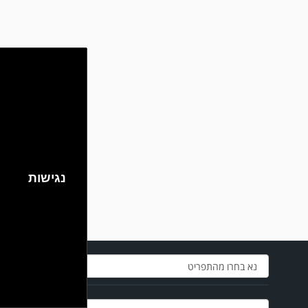
מערכת גולר מזכירה לקוראים שתגובות בלתי הולמות, אישיות או שכוללים דברי
נאצה לא יפורסמו,אנא שמרו על לשון נקייה
נגישות
במשחק אימון שהתקיים הבוקר יום ה' ניצחה קרית מלאכי את עירוני אשדוד 5-0.