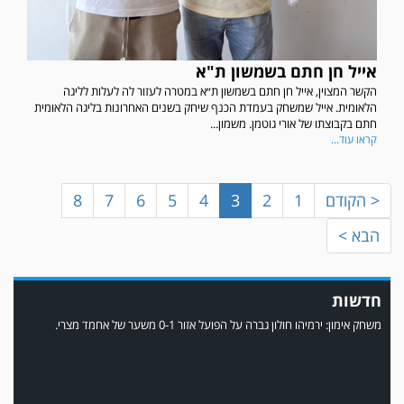
במשחק אימון שהתקיים הבוקר יום ה' ניצחה קרית מלאכי את עירוני אשדוד 5-0.
אייל חן חתם בשמשון ת"א
הקשר המצוין, אייל חן חתם בשמשון ת״א במטרה לעזור לה לעלות לליגה
הלאומית. אייל שמשחק בעמדת הכנף שיחק בשנים האחרונות בליגה הלאומית
חתם בקבוצתו של אורי גוטמן. משמון...
קראו עוד...
< הקודם
1
2
3
4
5
6
7
8
הבא >
משחק אימון: ירמיהו חולון גברה על הפועל אזור 0-1 משער של אחמד מצרי.
חדשות