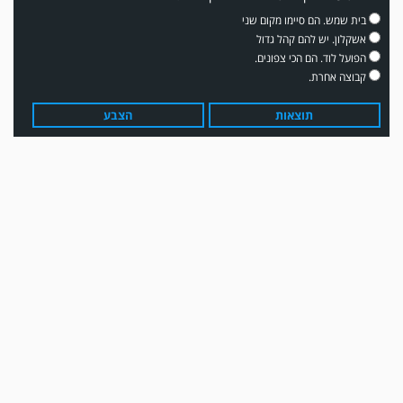
בית שמש. הם סיימו מקום שני
אשקלון. יש להם קהל גדול
הפועל לוד. הם הכי צפונים.
קבוצה אחרת.
תוצאות
הצבע
עדכון גירסה מחכה לכם בחנות האפלקציות...נא להוריד את העדכון גירסה
ולהנות...