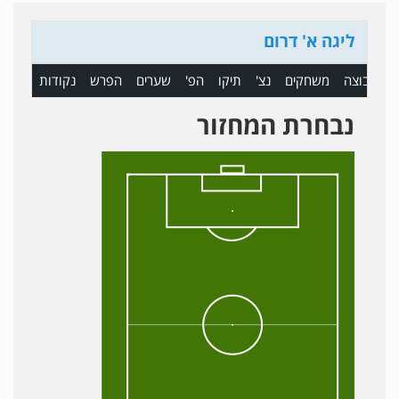
ליגה א' דרום
ם
קבוצה
משחקים
נצ'
תיקו
הפ'
שערים
הפרש
נקודות
נבחרת המחזור