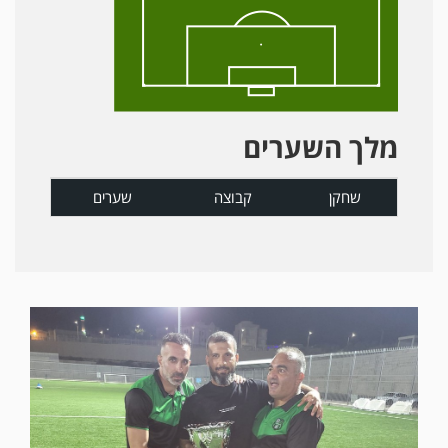
מלך השערים
שחקן
קבוצה
שערים