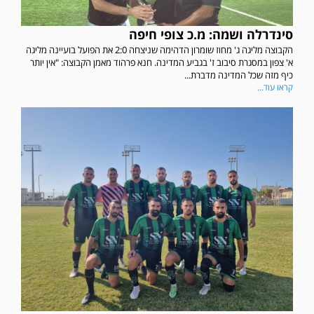
סינדרלה ושמה: מ.כ צופי חיפה
הקבוצה מליגה ג' מחוז שומרון הדהימה שניצחה 2:0 את הפועל בועיינה מליגה
א' צפון במסגרת סיבוב ז' בגביע המדינה. חנא פרהוד מאמן הקבוצה: "אין יותר
כיף מזה שכל המדינה מדברת...
קראו עוד...