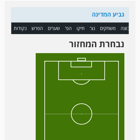
גביע המדינה
ם
קבוצה
משחקים
נצ'
תיקו
הפ'
שערים
הפרש
נקודות
נבחרת המחזור