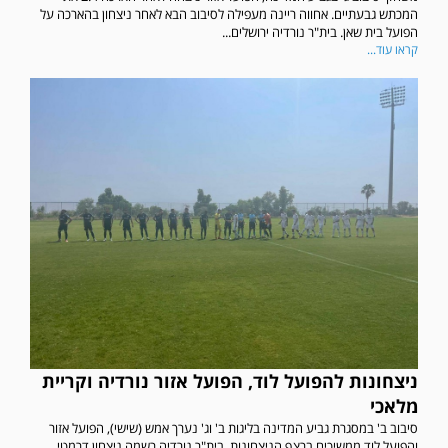
המכתש גבעתיים. אחווה ריינה מעפילה לסיבוב הבא לאחר ניצחון בהארכה על
הפועל בית שאן. בית"ר נורדיה ירושלים...
קראו עוד...
ניצחונות להפועל לוד, הפועל אזור נורדיה וקריית
מלאכי
סיבוב ב' במסגרת גביע המדינה בליגות ב' וג' נערך אמש (שישי), הפועל אזור
והפועל לוד ממשיכים ברצף הניצחונות. בית"ר נורדיה רשמה ניצחון דרמטי