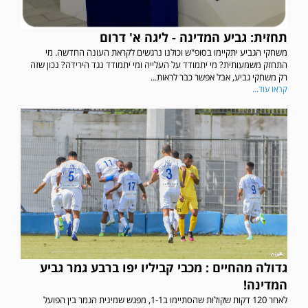
תחזית: גביע המדינה - ליגה א' דרום
משחקי הגביע יתקיימו בסופ"ש וכולנו נרגשים לקראת העונה החדשה. מי
התחזק משמעותית? מי יתמודד על העלייה ומי יתמודד נגד הירידה? נכון שזה
רק משחקי גביע, אבל אפשר כבר לראות...
קראו עוד...
גדולה מהחיים : מכבי קביליו יפו ברבע גמר גביע
המדינה!
לאחר 120 דקות שקולות שהסתיימו ב1-1, מפגש שמינית הגמר בין הפועל
במשחק אימון שהתקיים הבוקר יום ה' ניצחה קרית מלאכי את עירוני אשדוד 5-0.