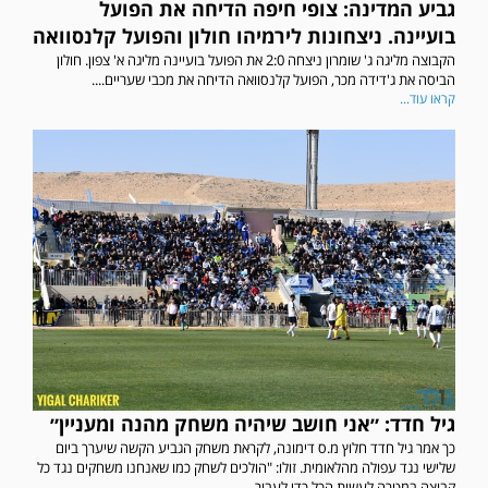
גביע המדינה: צופי חיפה הדיחה את הפועל
בועיינה. ניצחונות לירמיהו חולון והפועל קלנסוואה
הקבוצה מליגה ג' שומרון ניצחה 2:0 את הפועל בועיינה מליגה א' צפון. חולון
הביסה את ג'דידה מכר, הפועל קלנסוואה הדיחה את מכבי שעריים....
קראו עוד...
גיל חדד: ״אני חושב שיהיה משחק מהנה ומעניין״
כך אמר גיל חדד חלוץ מ.ס דימונה, לקראת משחק הגביע הקשה שיערך ביום
שלישי נגד עפולה מהלאומית. זולו: "הולכים לשחק כמו שאנחנו משחקים נגד כל
קבוצה במטרה לעשות הכל כדי לעבור...