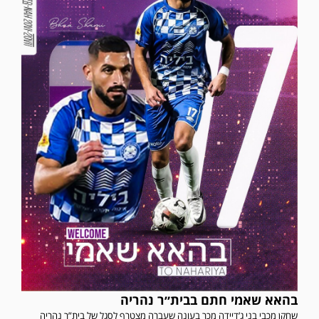
בהאא שאמי חתם בבית״ר נהריה
במשחק אימון שהתקיים הבוקר יום ה' ניצחה קרית מלאכי את עירוני אשדוד 5-0.
שחקן מכבי בני ג’דיידה מכר בעונה שעברה מצטרף לסגל של בית”ר נהריה