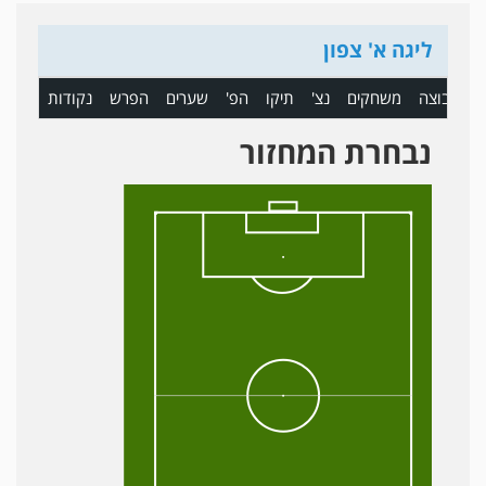
ליגה א' צפון
ם
קבוצה
משחקים
נצ'
תיקו
הפ'
שערים
הפרש
נקודות
נבחרת המחזור