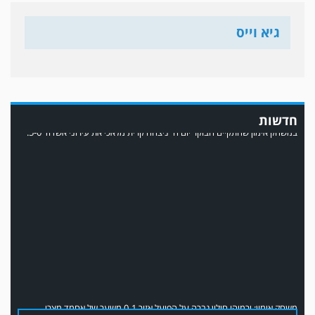
גיא וייס
במשחק אימון שהתקיים הבוקר יום ה' ניצחה קרית מלאכי את עירוני אשדוד 5-0.
חדשות
משחק אימון: ירמיהו חולון גברה על הפועל אזור 0-1 משער של אחמד מצרי.