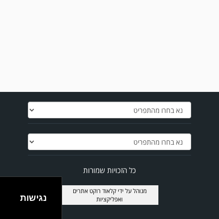
מערכת גולר מזכירה לקוראים שתגובות בלתי הולמות, אישיות או שכוללים דברי
נאצה לא יפורסמו,אנא שמרו על לשון נקייה
כל הזכויות שמורות
במשחק אימון שהתקיים הבוקר יום ה' ניצחה קרית מלאכי את עירוני אשדוד 5-0.
מנוהל על ידי
קלאוד רוקט אתרים
נגישות
ואפליקציות