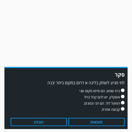
משחק אימון: שמשון ת"א גברה על קרית מלאכי 0-2.
סקר
משחק אימון: מכבי יבנה גברה על ביתר נורדיה 1-4. כבש למכבי ׳צבי׳ יבנה : ▫️ מיקו
למי מגיע לשחק בליגה א דרום במקום ביתר יבנה
ממן ▫️אליאור משלי ▫️גול עצמי ▫️קובי מור
בית שמש. הם סיימו מקום שני
אשקלון. יש להם קהל גדול
הפועל לוד. הם הכי צפונים.
קבוצה אחרת.
תוצאות
הצבע