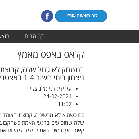
דף הבית
תוצאו
קלאס באפס מאמץ
ניצחון ביתי חשוב 1:4 באצטדיון "לויטה", בקרב הצמרת מול מ.כ ניבראס כפר קאסם, לעיני כ-500 צופים.
על ידי: דני מלניצקי
24-02-2024
11:57
שלה שמופיעים ברגעי האמת כשהקבוצה ז
קאסם אך בסיום כאמור, ידעו לעשות את 