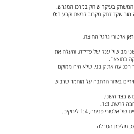
והמשחק בעיקר שוחק במרכז המגרש.
בדקה ה-34 הקפטן הירוק, עומר פדידה הרים כדור קרן, הגנת כפר קאסם לא הרחיקה טוב ולאחר ערבוביה מור שקד דחק מקרוב לרשת וקבע 0:1
אן אלטורי גלגל החוצה.
מודדות במחצית השנייה. בדקה ה-53 אביטן כבש את השני מבישול ענק של פדידה, והעלה את
צימקה ל-1:2: בעיטה חזקה של רמי עאמר הכניעה את קובני, שלא היה ממוקם
ויריים באזור הרחבה על מוחמד שרבוש
וש בצד השני.
ס, מוליכת הטבלה.