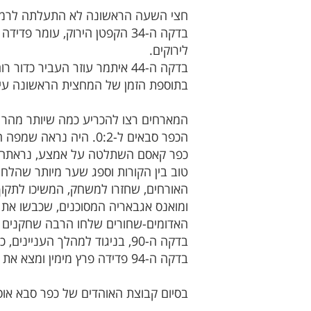
חצי השעה הראשונה לא התעלתה לרמה 
לירוקים.
בדקה ה-44 איתמר עוזר העביר כדור רוחב מימין אל שקד, שמחמישה מטרים פספס את המסגרת.
בתוספת הזמן של המחצית הראשונה עידו 
הכפר סבאים ל-0:2. היה נראה שמפה הדרך לניצחון תהיה סלולה, אבל המארחת הפסיקה לשחק והסתפקה בתוצאה.
טוב בין הקורות וספג שער מיותר שהלחיץ
האורחים, שחזרו למשחק, המשיכו לתקוף
ומואנס אגבאריה המסוכנים, שכבשו את 
האדומים-שחורים שלחו הרבה שחקנים ל
בדקה ה-90, בניגוד למהלך העניינים, כבשה וסגרה את הסיפור כשגל גולדברג בעט אלכסונית מקצה הרחבה לרשת, 1:3.
בדקה ה-94 פדידה פרץ מימין ומצא את שאדי חמודה, שנכנס כמה דקות קודם לכן, והאחרון בעט בין הרגליים של אלטורי פנימה, 1:4 לירוקים.
בסיום קבוצת האוהדים של כפר סבא אוספ