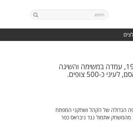
לצים
במשחק לא גדול שלה, קבוצת האוהדים של הפועל כפר סבא, מ.כ כפר סבא 1928, עמדה במשימה והשיגה
בה לכבוש, הרבה בזכות הדחיפה הגדולה של הקהל ושחקני המפתח
ת מהמשחק אתמול נגד ניבראס כפר