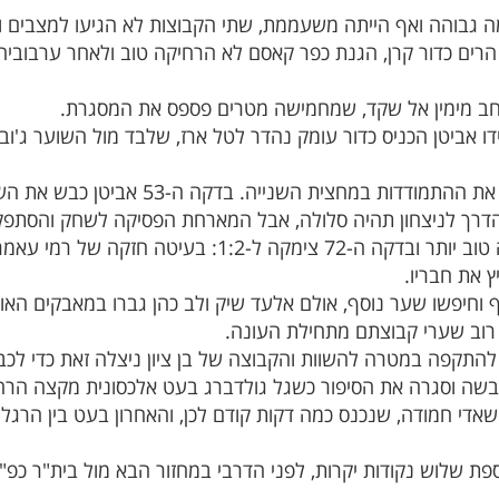
גבוהה ואף הייתה משעממת, שתי הקבוצות לא הגיעו למצבים 
אביטן הכניס כדור עומק נהדר לטל ארז, שלבד מול השוער ג'ובר
המארחים רצו להכריע כמה שיותר מהר את ההת
כפר קאסם השתלטה על אמצע, נראתה טוב יותר ובדקה ה-72 
 את חבריו.
 וחיפשו שער נוסף, אולם אלעד שיק ולב כהן גברו במאבקים האו
רוב שערי קבוצתם מתחילת העונה.
התקפה במטרה להשוות והקבוצה של בן ציון
ניצלה זאת כדי לכב
ת שלוש נקודות יקרות, לפני הדרבי במחזור הבא מול בית"ר כפ"