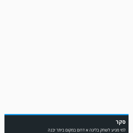
משחק אימון: שמשון ת"א גברה על קרית מלאכי 0-2.
סקר
משחק אימון: מכבי יבנה גברה על ביתר נורדיה 1-4. כבש למכבי ׳צבי׳ יבנה : ▫️ מיקו
ממן ▫️אליאור משלי ▫️גול עצמי ▫️קובי מור
למי מגיע לשחק בליגה א דרום במקום ביתר יבנה