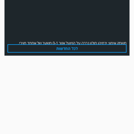
משחק אימון: ירמיהו חולון גברה על הפועל אזור 0-1 משער של אחמד מצרי.
לכל החדשות
משחק אימון: הפועל אזור והפועל מרמורק סיימו בתוצאה 0-0 .