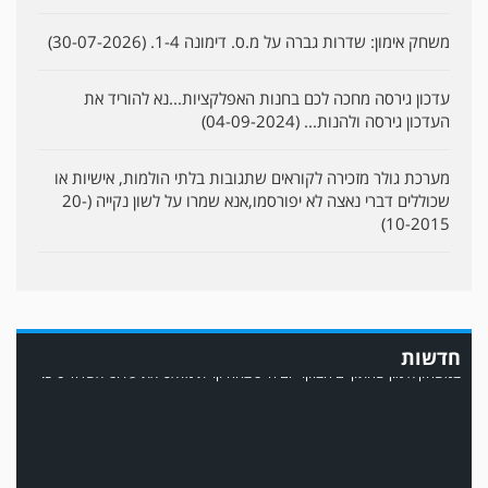
משחק אימון: שדרות גברה על מ.ס. דימונה 1-4. (30-07-2026)
עדכון גירסה מחכה לכם בחנות האפלקציות...נא להוריד את
העדכון גירסה ולהנות... (04-09-2024)
מערכת גולר מזכירה לקוראים שתגובות בלתי הולמות, אישיות או
שכוללים דברי נאצה לא יפורסמו,אנא שמרו על לשון נקייה (20-
10-2015)
במשחק אימון שהתקיים הבוקר יום ה' ניצחה קרית מלאכי את עירוני אשדוד 5-0.
חדשות