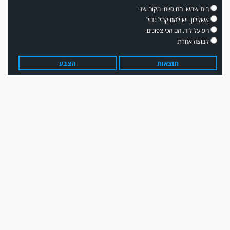
בית שמש. הם סיימו מקום שני
אשקלון. יש להם קהל גדול
הפועל לוד. הם הכי צפונים.
קבוצה אחרת.
תוצאות
הצבע
משחק אימון: שדרות גברה על מ.ס. דימונה 1-4.