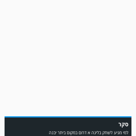
משחק אימון: מכבי יבנה גברה על ביתר נורדיה 1-4. כבש למכבי ׳צבי׳ יבנה : ▫️ מיקו
ממן ▫️אליאור משלי ▫️גול עצמי ▫️קובי מור
משחק אימון: שדרות גברה על מ.ס. דימונה 1-4.
סקר
למי מגיע לשחק בליגה א דרום במקום ביתר יבנה