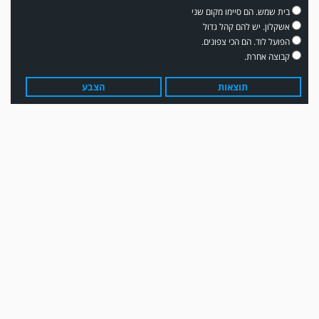
בית שמש. הם סיימו מקום שני
אשקלון. יש להם קהל גדול
הפועל לוד. הם הכי צפונים.
קבוצה אחרת.
תוצאות
הצבע
עדכון גירסה מחכה לכם בחנות האפלקציות...נא להוריד את העדכון גירסה
ולהנות...