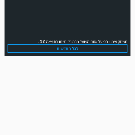
משחק אימון: הפועל אזור והפועל מרמורק סיימו בתוצאה 0-0 .
לכל החדשות
משחק אימון: שמשון ת"א גברה על קרית מלאכי 0-2.