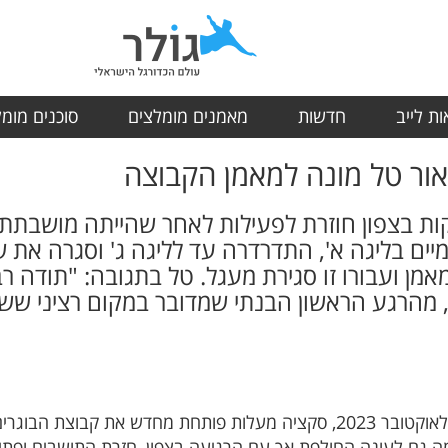
ת לייב
חדשות
מאמנים מומלצים
סוכנים מומ
אור טל מונה למאמן הקבוצה
ם בליגה א', התדרדרה עד לליגה ג' וסגרה את
מאמן ועבורו זו סגירת מעגל. טל בתגובה: "תודה 
 מהרגע הראשון הבנתי שמדובר במקום רציני שש
אחרי שהייתה משובתת מפעילות מה-7 לאוקטובר 2023, סקציה מעלות פותחת מ
ה גם לעונה החולפת אך עם הרגיעה בצפון, חזרת התושבים ופתי