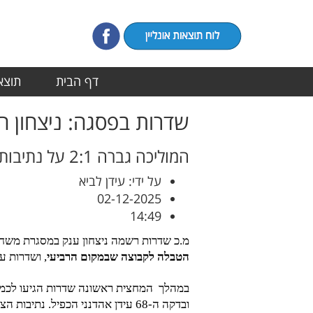
דף הבית
תוצאו
שדרות בפסגה: ניצחון ח
המוליכה גברה 2:1 על נתיבות בחוץ, בקרב ישיר בין הראשונה לרביעית והתבססה במקום הראשון בטבלה
על ידי: עידן לביא
02-12-2025
14:49
מ.כ שדרות רשמה ניצחון ענק במסגרת משח
הטבלה לקבוצה שבמקום הרביעי
, ושדרות ע
במהלך המחצית ראשונה שדרות הגיעו לכמה מצב
ובדקה ה-68 עידן אהדנני הכפיל. נתיבות הצליחה רק לצמק בדקה ה-90 משער של