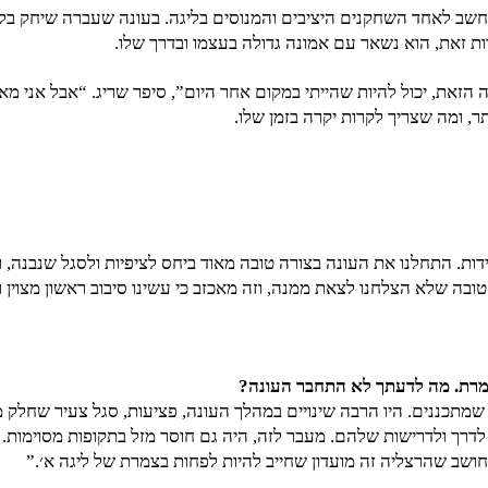
שב לאחד השחקנים היציבים והמנוסים בליגה. בעונה שעברה שיחק בליג
ת זאת, הוא נשאר עם אמונה גדולה בעצמו ובדרך שלו.
 הזאת, יכול להיות שהייתי במקום אחר היום”, סיפר שריג. “אבל אני מ
ר, ומה שצריך לקרות יקרה בזמן שלו.
ידות. התחלנו את העונה בצורה טובה מאוד ביחס לציפיות ולסגל שנבנה, ו
בה שלא הצלחנו לצאת ממנה, וזה מאכזב כי עשינו סיבוב ראשון מצוין ו
צמרת. מה לדעתך לא התחבר העונה?
מתכננים. היו הרבה שינויים במהלך העונה, פציעות, סגל צעיר שחלק 
 לדרך ולדרישות שלהם. מעבר לזה, היה גם חוסר מזל בתקופות מסוימות
 חושב שהרצליה זה מועדון שחייב להיות לפחות בצמרת של ליגה א׳.”