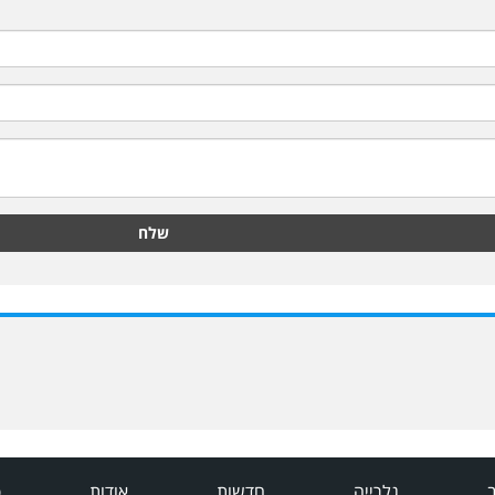
שלח
ב
גלרייה
חדשות
אודות
פ