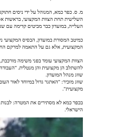
מ. ס. כפר כמא, המנוהל על ידי ניסים חתוקא
השלישית תחת הצוות המקצועי, בראשות אסא
העלייה, במועדון כבר מביטים קדימה עם שאיפ
כמיטב המסורת במועדון, הבסיס המקצועי נ
המקצועית, אלא גם על התאמה למרקם החברת
הצוות המקצועי עומד בפני משימה מורכבת, מ
להשתלב הן מקצועית והן מנטלית. "העבודה 
שווג מנהל המועדון.
שווג מזכיר: "האתגר גדול במיוחד לאור הע
מקצועית".
בכפר כמא לא מסתירים את המטרה: לבנות קב
הישראלי.