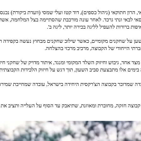
י, הרון חתוקאי (ניהול כספים), דוד קטז ועלי שמסי (וועדת ביקורת) נכנ
י לבאי ונתי גרכד. לאחר עונה מורכבת שהסתיימה בצל המלחמה, אשר 
ות ברורות להעפיל לליגה בכירה יותר, ליגה ב'.
שען על שחקנים מקומיים, כאשר שילוב שחקנים מבחוץ נעשה בקפידה רב
י הייחודי של הקבוצה, מרכיב מרכזי בהצלחה.
צד אחד, גיבוש וחיזוק השלד המקומי ומנגד, איתור מדויק של שחקני חי
בימים אלו מתבצעת סביב השעון, תוך דגש על חיזוק הלכידות הקבוצתית
ובדה שמדובר בקבוצה הצ'רקסית היחידה בישראל, עובדה שמחייבת שמירה 
וצה חזקה, מחוברת ומאוזנת, שתיאבק עד הסוף על העלייה ותציב את ה