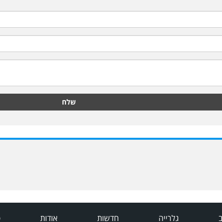
שלח
ב
גלרייה
חדשות
אודות
פ