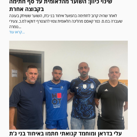
שינוי כיוון: השוער מהלאומית על סף חתימה
בקבוצה אחרת
לאחר שהיה קרוב לחתימה בהפועל איחוד בני ג’ת, השוער ששיחק בעונה
שעברה במ.ס. כפר קאסם מהליגה הלאומית צפוי להצטרף דווקא למ.כ. צעירי
טמרה...
קראו עוד...
עלי בדראן ומוחמד קנואתי חתמו באיחוד בני ג’ת