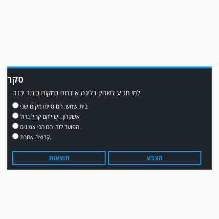
משחק אימון: שדרות גברה על מ.ס. דימונה 1-4.
סקר
למי מגיע לשחק בליגה א דרום במקום ביתר יבנה
בית שמש. הם סיימו מקום שני
אשקלון. יש להם קהל גדול
הפועל לוד. הם הכי צפונים.
קבוצה אחרת.
הצבע
תוצאות
עדכון גירסה מחכה לכם בחנות האפלקציות...נא להוריד את העדכון גירסה
ולהנות...