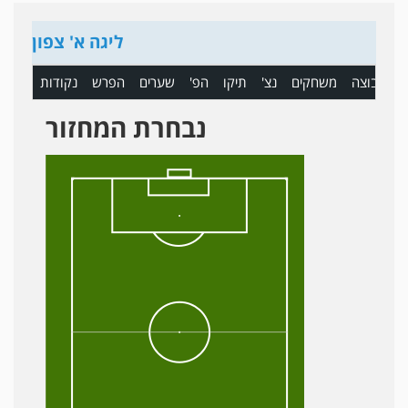
ליגה א' צפון
ם
קבוצה
משחקים
נצ'
תיקו
הפ'
שערים
הפרש
נקודות
נבחרת המחזור