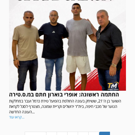
במשחק אימון שהתקיים הבוקר יום ה' ניצחה קרית מלאכי את עירוני אשדוד 5-0.
החתמה ראשונה: אופרי בוארון חתם במ.ס.טירה
השוער בן ה־21, ששיחק בעונה החולפת בהפועל טירת כרמל ועבר במחלקות
הנוער של מכבי חיפה, בית”ר ירושלים וקריית שמונה, מצטרף לסגל לקראת
העונה החדשה...
קראו עוד...
משחק אימון: ירמיהו חולון גברה על הפועל אזור 0-1 משער של אחמד מצרי.