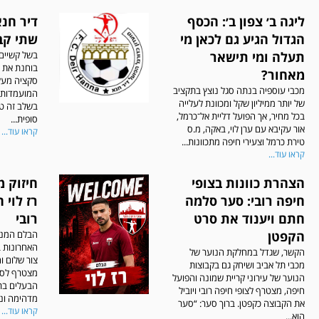
ליגה ב׳ צפון ב׳: הכסף
דיר חנ
הגדול הגיע גם לכאן מי
שתי קב
תעלה ומי תישאר
בשל קשיים 
בוחנת את מ
מאחור?
סקציה מעלו
מכבי עוספיה בנתה סגל נוצץ בתקציב
המועמדות 
של יותר ממיליון שקל ומכוונת לעלייה
בשלב זה ט
בכל מחיר, אך הפועל דליית אל־כרמל,
סופית...
אור עקיבא עם ערן לוי, באקה, מ.ס
קראו עוד...
טירת כרמל וצעירי חיפה מתכוונות...
קראו עוד...
הצהרת כוונות בצופי
חיזוק 
חיפה רובי: סער סלמה
רז לוי 
חתם ויענוד את סרט
רובי
הקפטן
הבלם המנו
האחרונות ב
הקשר, שגדל במחלקת הנוער של
צור שלום ו
מכבי תל אביב ושיחק גם בקבוצות
מצטרף לסגל
הנוער של עירוני קריית שמונה והפועל
הבעלים ברו
חיפה, מצטרף לצופי חיפה רובי ויוביל
מדהימה וניס
את הקבוצה כקפטן. ברוך סער: “סער
קראו עוד...
הוא...