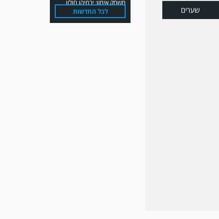
שערים
לכל החדשות
משחק אימון: הפועל אזור
והפועל מרמורק סיימו
בתוצאה 0-0 .
משחק אימון: שמשון ת"א
גברה על קרית מלאכי 0-2.