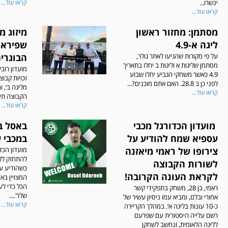
ינשרו...
קראו עוד...
קראו עוד...
מסתמן: מחזור ראשון
מיזוג מ
ליגה א-4.9
שפירא 
על פי מקורות שהגיעו לאתר גולר,
הבוגרים
מסתמן שליגות א וליגות ב יחלו בתאריך
מועדון רוב
4.9 כאשר משחקי הגביע יחלו שבוע
זכויות קבו
לפני כן ב 28.8. האם אתם מוכנים?...
מליגה ב׳, 
קראו עוד...
הקבוצה תיקר
קראו עוד...
⁨ מועדון הכדורגל מכבי
באסל ב
עספיא שמח להודיע על
במכבי 
צירופו של ראמי מיאזנה
מועדון הכד
להתחזק לק
לשורות הקבוצה
כשהודיע ע
לקראת העונה הקרובה!
המצויין ב
הכל כדי לע
ראמי, בן 28, משחק בתפקידי קשר
שלו"....
אחורי ובלם, ומביא עמו ניסיון עשיר של
קראו עוד...
כ-10 עונות בליגה א’. במהלך הקריירה
רשם עלייה היסטורית עם שפרעם
לליגה הלאומית, ונחשב לשחקן