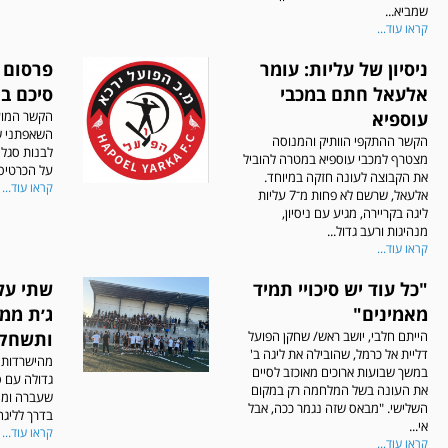
שמביא...
קראו עוד...
ניסיון של עליות: עומר
פרסום ר
אלעאל חתם במכבי
סיכם ב
עוספיא
הקשר המוע
השאפתני ש
הקשר ההתקפי הוותיק והמנוסה
לבנות סגל
מצטרף למכבי עוספיא במטרה להוביל
על הכרטיס ל
את הקבוצה לעונה חזקה במיוחד.
קראו עוד...
אלעאל, שרשם לא פחות מ־7 עליות
ליגה בקריירה, מגיע עם ניסיון,
מנהיגות ורעב גדול...
קראו עוד...
"כל עוד יש סיכויי תמיד
שתי עלי
מאמינים"
ג׳ת ממ
הייתם חלבי, יושב ראש/ שחקן הפועל
ותשחק 
דליית אל כרמל, שהובילה את ליגה ב'
מהישרדות ל
במשך שבועות ארוכים מאוכזב לסיים
גדולה עם 
את העונה בשל המלחמה רק במקום
שעברה וממ
השלישי. "מבאס שזה נגמר ככה, אבל
בדרך לליגה 
אי...
קראו עוד...
קראו עוד...