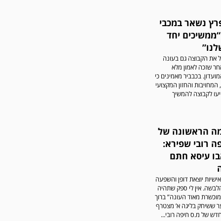
שתגובות בלתי הולמות,
אישיות או שכוללים דברי
נאצה לא יפורסמו,אנא שמרו
פרץ נשאר במכבי
על לשון נקייה
“ממשיכים יחד
לנו”
ל את הקבוצה גם בעונה
חר שזכה לאמון מלא
עדון. בכבביר מאמינים כי
המחויבות והחזון המקצועי
יעו לקבוצה להמשיך
במשחק אימון שהתקיים
הבוקר יום ה' ניצחה קרית
ה הראשונה של
מלאכי את עירוני אשדוד 5-0.
ה רובי שפירא:
בו עיסא חתם
אישיות יוצאת דופן והשפעה
לבשה. אין לי ספק שתהיה
מוכשרת מאוד העונה” ברוך
ר ששיחק בליגה א’ מצטרף
דש של מ.ס חיפה רובי...