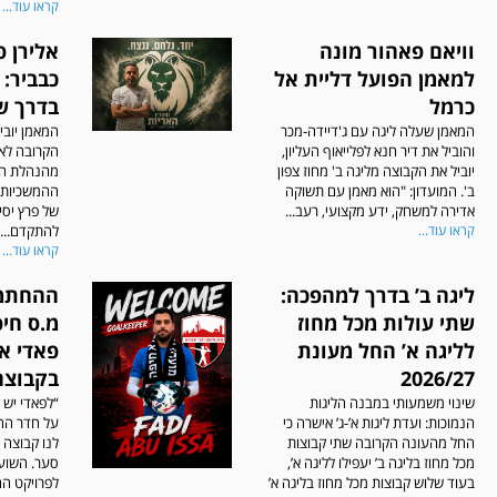
קראו עוד...
וויאם פאהור מונה
אלירן 
למאמן הפועל דליית אל
כבביר: 
כרמל
בדרך ש
המאמן שעלה ליגה עם ג'דיידה-מכר
המאמן יובי
והוביל את דיר חנא לפלייאוף העליון,
הקרובה לא
יוביל את הקבוצה מליגה ב' מחוז צפון
מהנהלת המו
ב'. המועדון: "הוא מאמן עם תשוקה
ההמשכיות, 
אדירה למשחק, ידע מקצועי, רעב...
של פרץ יסי
קראו עוד...
להתקדם...
קראו עוד...
ליגה ב’ בדרך למהפכה:
ההחתמ
שתי עולות מכל מחוז
מ.ס חיפ
לליגה א’ החל מעונת
פאדי א
2026/27
בקבוצה
שינוי משמעותי במבנה הליגות
“לפאדי יש 
הנמוכות: ועדת ליגות א’-ג’ אישרה כי
על חדר הה
החל מהעונה הקרובה שתי קבוצות
לנו קבוצה 
מכל מחוז בליגה ב’ יעפילו לליגה א’,
סער. השוע
בעוד שלוש קבוצות מכל מחוז בליגה א’
לפרויקט הח