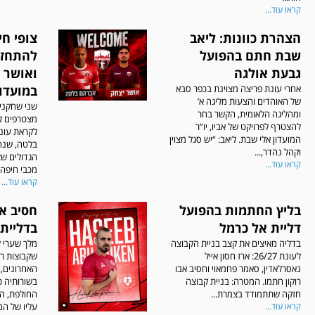
קראו עוד...
הצהרת כוונות: ליאב
צופי חי
שבת חתם בהפועל
להתחזק
גבעת אולגה
ואושר 
אחרי עונת פריצה מצוינת בכפר סבא
במועדון
של האוהדים והצעות מליגה א’
שני שחקנים
ומהליגה הלאומית, הקשר בחר
מצטרפים לס
להצטרף לפרויקט של אביו, יו”ר
המועדון אלי שבת. ליאב: “יש סגל מצוין
בלטה, שנח
וקהל נהדר,...
הגדולים ש
קראו עוד...
מכבי חיפה, 
קראו עוד...
בליץ החתמות בהפועל
חסיב אב
דליית אל כרמל
בדליית
בדליה מאיצים את קצב בניית הקבוצה
מלך שערי ל
לעונת 26/27: ארז חסון אייל
שקבוצות רב
נאסרלאדין, סאמר פחמאוי וחסיב אבו
האחרונים, 
רוקון חתמו. המטרה: בניית קבוצה
חזקה שתתמודד בצמרת...
החולפת, ה
קראו עוד...
עליו של המא