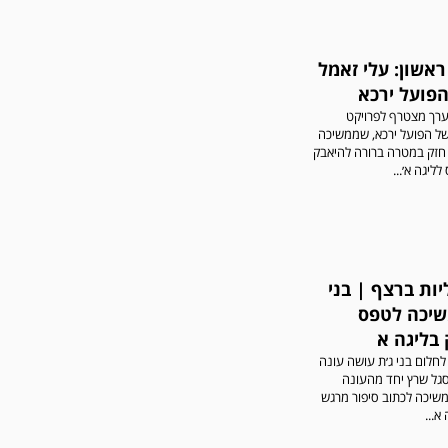
אשון: עלי זאמל
הפועל ירכא
רך מצטרף לפרויקט
ל הפועל ירכא, שממשיכה
 חזק במטרה ברורה להיאבק
ליגה א׳...
ות ברצף | בני
שיכה לטפס
בליגה א
חלום בני ג׳ת עושה עונה
סגל שרץ יחד מהעונה
שיכה לכתוב סיפור מרגש
א...