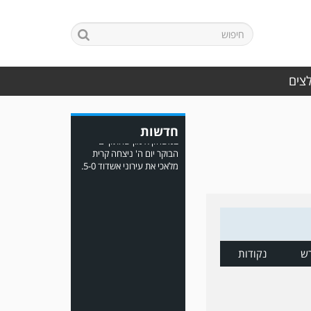
במשחק אימון שהתקיים
הבוקר יום ה' ניצחה קרית
מלאכי את עירוני אשדוד 5-0.
לצים
חדשות
משחק אימון: ירמיהו חולון
גברה על הפועל אזור 0-1
משער של אחמד מצרי.
ש
נקודות