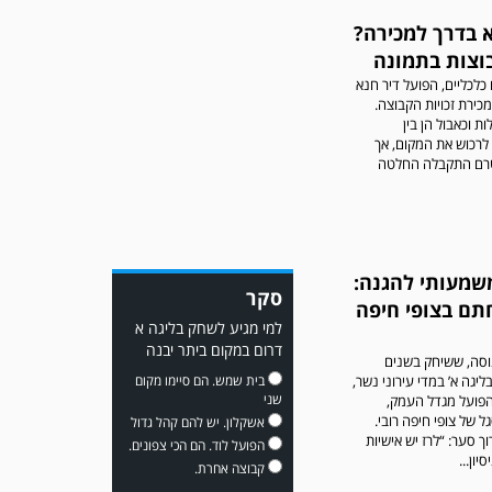
א בדרך למכירה?
וצות בתמונה
כלכליים, הפועל דיר חנא
כירת זכויות הקבוצה.
ת וכאבול הן בין
משחק אימון: מכבי יבנה גברה
לרכוש את המקום, אך
על ביתר נורדיה 1-4. כבש
רם התקבלה החלטה
למכבי ׳צבי׳ יבנה : ▫️ מיקו ממן
▫️אליאור משלי ▫️גול עצמי ▫️קובי
מור
משמעותי להגנה:
סקר
חתם בצופי חיפה
למי מגיע לשחק בליגה א
דרום במקום ביתר יבנה
סה, ששיחק בשנים
ליגה א’ במדי עירוני נשר,
בית שמש. הם סיימו מקום
שני
הפועל מגדל העמק,
משחק אימון: שדרות גברה על
 של צופי חיפה רובי.
אשקלון. יש להם קהל גדול
מ.ס. דימונה 1-4.
ך סער: “לרז יש אישיות
הפועל לוד. הם הכי צפונים.
יון...
קבוצה אחרת.