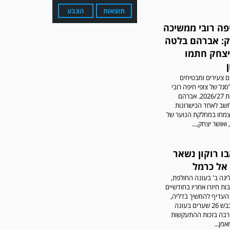
תוצאות
הצבע
פה רובי ממשיכה
: אברהם בלטה
יצחק חתמו
 צעירים ומבטיחים
גל של צופי חיפה רובי
עדכון גירסה מחכה לכם
לקראת עונת 2026/27. אברהם
בחנות האפלקציות...נא
שב לאחד הכישרונות
להוריד את העדכון גירסה
צמחו במחלקת הנוער של
ולהנות...
ואושר יצחק,...
ו רוקון נשאר
 אל כרמל
יגה ב' בעונה החולפת,
ות חיזרו אחריו בחודשיים
העדיף להמשיך בדליה,
בשורותיה כבש 26 שערים בעונה
רבה בזכות ההתעקשות
מערכת גולר מזכירה לקוראים
מן...