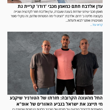
עדן אלדבח חתם כמאמן מכבי 'דודו' קריית גת
מאמן מכבי עירוני שדרות בעונה שעברה, עדן אלדבח חוזר לקדנציה שנייה
בקבוצה מליגה ג' דרום. אלדבח: "הציגו לי מה המטרות שלהם, זה נתן לי סופר
מוטיבציה ואתגר לבוא ולעלות...
קראו עוד...
החל מהעונה הקרובה: חזרתו של הטורניר שיקבע
מי תייצג את ישראל בגביע האזורים של אופ"א
התאחדות לכדורגל הודיעה על חזרתו של טורניר הליגות הנמוכות שהזוכה בו