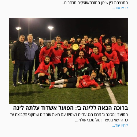
המנצחת בין שיכון המזרח/אופקים מרחבים...
קראו עוד...
במשחק אימון שהתקיים הבוקר יום ה' ניצחה קרית מלאכי את עירוני אשדוד 5-0.
ברוכה הבאה לליגה ב׳: הפועל אשדוד עלתה ליגה
המועדון מליגה ג' מרכז חגג עלייה רשמית עם מאות אוהדים ושחקני הקבוצה על
כר הדשא בניצחון מול מכבי עולמי...
קראו עוד...