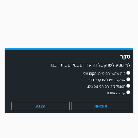
ממן ▫️אליאור משלי ▫️גול עצמי ▫️קובי מור
סקר
למי מגיע לשחק בליגה א דרום במקום ביתר יבנה
משחק אימון: שדרות גברה על מ.ס. דימונה 1-4.
בית שמש. הם סיימו מקום שני
אשקלון. יש להם קהל גדול
הפועל לוד. הם הכי צפונים.
קבוצה אחרת.
תוצאות
הצבע