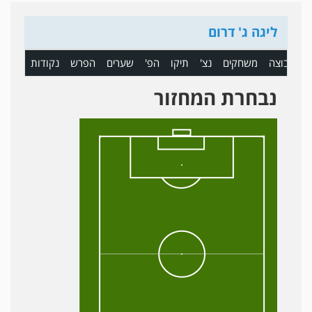
ליגה ג' דרום
ם
קבוצה
משחקים
נצ'
תיקו
הפ'
שערים
הפרש
נקודות
נבחרת המחזור