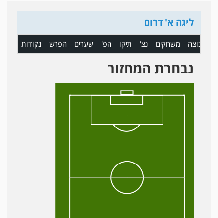
ליגה א' דרום
ם
קבוצה
משחקים
נצ'
תיקו
הפ'
שערים
הפרש
נקודות
נבחרת המחזור