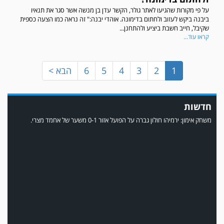
על פי מקורות שהגיעו לאתר גולר, הקשר עדן בן מנשה אשר סגר את תנאיו
ביבנה ביקש לעזוב ולחתום בדימונה. אוהדי יבנה:" זה נראה כמו הצעה כספית
שקיבל, חייב חשבת ביציע ולהתחנן...
קראו עוד...
1
2
3
4
5
6
הבא >
חדשות
משחק אימון: ירמיהו חולון גברה על הפועל אזור 0-1 משער של אחמד מצרי.