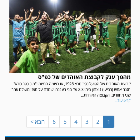
במשחק אימון שהתקיים הבוקר יום ה' ניצחה קרית מלאכי את עירוני אשדוד 5-0.
מהפך ענק לקבוצת האוהדים של כפ"ס
קבוצת האוהדים של הפועל כפר סבא 1928, או בשמה הרשמי "מ.כ כפר סבא"
חגגה אמש (רביעי) ניצחון ביתי 2:3 על בני רעננה ושמרה על מאזן מושלם אחרי
שני מחזורים. הקבוצה האורחת...
קראו עוד...
1
2
3
4
5
6
הבא >