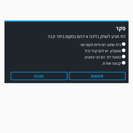
סקר
למי מגיע לשחק בליגה א דרום במקום ביתר יבנה
משחק אימון: שדרות גברה על מ.ס. דימונה 1-4.
בית שמש. הם סיימו מקום שני
אשקלון. יש להם קהל גדול
הפועל לוד. הם הכי צפונים.
קבוצה אחרת.
תוצאות
הצבע
עדכון גירסה מחכה לכם בחנות האפלקציות...נא להוריד את העדכון גירסה
ולהנות...