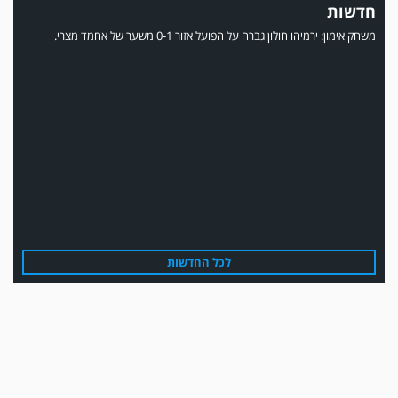
חדשות
משחק אימון: ירמיהו חולון גברה על הפועל אזור 0-1 משער של אחמד מצרי.
משחק אימון: הפועל אזור והפועל מרמורק סיימו בתוצאה 0-0 .
לכל החדשות