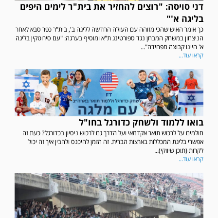
דני סויסה: "רוצים להחזיר את בית"ר לימים היפים
בליגה א'"
כך אומר האיש שהכי מזוהה עם העולה החדשה לליגה ב', בית"ר כפר סבא לאחר
הניצחון במשחק המבחן נגד ספורטינג ת"א ומוסיף בערגה: "עם סירוטקין בליגה
א' היינו קבוצה מפחידה"...
קראו עוד...
בואו ללמוד ולשחק כדורגל בחו"ל
חולמים על לרכוש תואר אקדמאי ועל הדרך גם לרכוש ניסיון בכדורגל? כעת זה
אפשרי בליגת המכללות בארצות הברית. זה הזמן להיכנס ולהבין איך זה יכול
לקרות (תוכן שיווקי)...
קראו עוד...