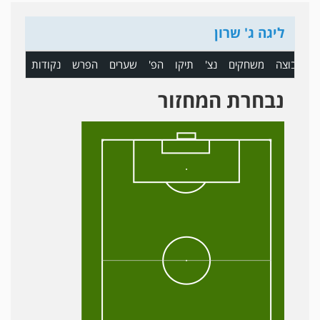
ליגה ג' שרון
ם
קבוצה
משחקים
נצ'
תיקו
הפ'
שערים
הפרש
נקודות
נבחרת המחזור