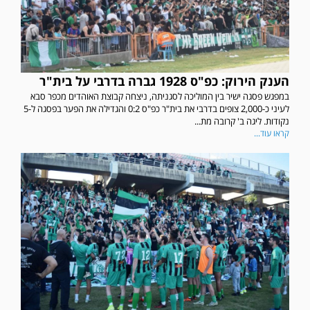
הענק הירוק: כפ"ס 1928 גברה בדרבי על בית"ר
במפגש פסגה ישיר בין המוליכה לסגניתה, ניצחה קבוצת האוהדים מכפר סבא
לעיני כ-2,000 צופים בדרבי את בית"ר כפ"ס 0:2 והגדילה את הפער בפסגה ל-5
נקודות. ליגה ב' קרובה מת...
קראו עוד...