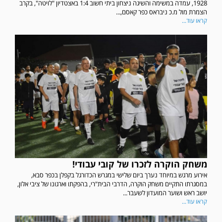
1928, עמדה במשימה והשיגה ניצחון ביתי חשוב 1:4 באצטדיון "לויטה", בקרב
הצמרת מול מ.כ ניבראס כפר קאסם,...
קראו עוד...
משחק הוקרה לזכרו של קובי עבודי!
אירוע מרגש במיוחד נערך ביום שלישי במגרש הכדורגל בקפלן בכפר סבא,
במסגרתו התקיים משחק הוקרה, הדרבי הבית"רי, בהפקתו וארגונו של ציבי אלון,
יושב ראש ושוער המועדון לשעבר...
קראו עוד...