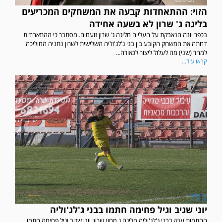
הזוי: ההתאחדות קבעה את המשחקים המכריעים
בליגה ג' שרון לא בשעה אחידה
בכפר יונה הנאבקת על העלייה מליגה ג' שרון זועמים. מסתבר כי ההתאחדות
דחתה את המשחק הקובע בין בני ג'לג'וליה השלישית לשרון נתניה המוליכה
למחר (שני) מה לעלול ליצור לכאורה...
קראו עוד...
יוני שגיב וגיל פחימה חתמו בבני ג'לג'וליה
החתמות ענק בבני ג'לג'וליה מליגה ג מחוז שרון: יוני שגיב וגיל פחימה חתמו