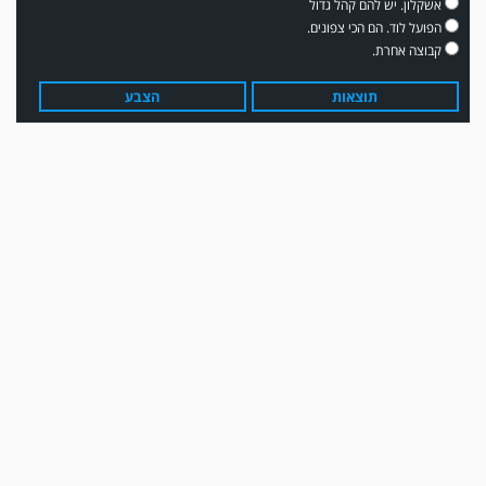
אשקלון. יש להם קהל גדול
הפועל לוד. הם הכי צפונים.
קבוצה אחרת.
תוצאות
הצבע
עדכון גירסה מחכה לכם בחנות האפלקציות...נא להוריד את העדכון גירסה
ולהנות...