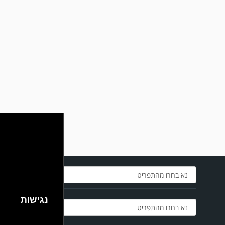
מערכת גולר מזכירה לקוראים שתגובות בלתי הולמות, אישיות או שכוללים דברי
נאצה לא יפורסמו,אנא שמרו על לשון נקייה
במשחק אימון שהתקיים הבוקר יום ה' ניצחה קרית מלאכי את עירוני אשדוד 5-0.
נגישות