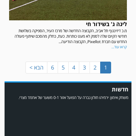
במשחק אימון שהתקיים הבוקר יום ה' ניצחה קרית מלאכי את עירוני אשדוד 5-0.
ליגה ג' בשידור חי
מ.כ דיזינגוף תל אביב, הקבוצה החדשה של מרכז העיר, הספיקה בשלושת
חודשי הקיום שלה לספק לא מעט כותרות. כעת, כחלק מהסכם שיתוף פעולה
החדש עם חברת Pixellot, הקבוצה הודיעה...
קראו עוד...
1
2
3
4
5
6
הבא >
חדשות
משחק אימון: ירמיהו חולון גברה על הפועל אזור 0-1 משער של אחמד מצרי.