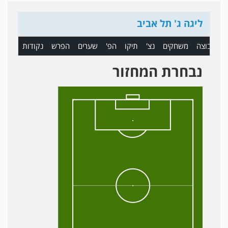
ליגה ג' תל אביב
ם
קבוצה
משחקים
נצ'
תיקו
הפ'
שערים
הפרש
נקודות
נבחרת המחזור