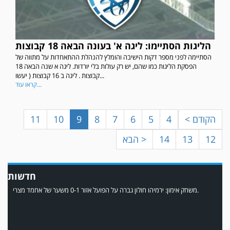
במשחק אימון שהתקיים הבוקר יום ה' ניצחה קרית מלאכי את עירוני אשדוד 5-0.
הליגות הסתיימו: ליגה א' בעונה הבאה 18 קבוצות
הסתיימה לפני מספר דקות הישיבה והומלץ להנהלת ההתאחדות על מתווה של
הפסקת הליגות כמו שהם, יש רק עולות בלי יורדות. ליגה א שנה הבאה 18
קבוצות . ליגה ב 16 קבוצות ( יעשו...
קראו עוד...
< הקודם
4
5
6
7
8
9
10
11
12
13
14
הבא >
משחק אימון: ירמיהו חולון גברה על הפועל אזור 0-1 משער של אחמד מצרי.
חדשות