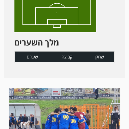
מלך השערים
שחקן
קבוצה
שערים