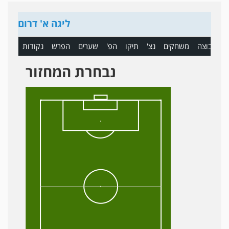
ליגה א' דרום
ם
קבוצה
משחקים
נצ'
תיקו
הפ'
שערים
הפרש
נקודות
נבחרת המחזור