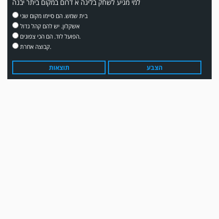
למי מגיע לשחק בליגה א דרום במקום ביתר יבנה
בית שמש. הם סיימו מקום שני
אשקלון. יש להם קהל גדול
הפועל לוד. הם הכי צפונים.
קבוצה אחרת.
הצבע
תוצאות
עדכון גירסה מחכה לכם בחנות האפלקציות...נא להוריד את העדכון גירסה
ולהנות...