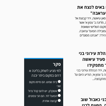
 באים לנצח את
עראבה"
אן עיאשה, יו״ר קבוצת אל
 מליגה ב' צפון א' אשר
קום השלישי ושואפת
מובילה הפועל עראבה.
משחק אימון: מכבי יבנה גברה
היו"ר: "אנחנו מסוגלים
על ביתר נורדיה 1-4. כבש
למכבי ׳צבי׳ יבנה : ▫️ מיקו ממן
▫️אליאור משלי ▫️גול עצמי ▫️קובי
מור
הלת עירוני בני
 סעיד עיאשה
סקר
מתפקידו
, יו״ר הנהלת עירוני בני
למי מגיע לשחק בליגה א
 ב׳ צפון א׳, הודיע היום על
דרום במקום ביתר יבנה
הקבוצה...
בית שמש. הם סיימו מקום
שני
אשקלון. יש להם קהל גדול
משחק אימון: שדרות גברה על
הפועל לוד. הם הכי צפונים.
מ.ס. דימונה 1-4.
בני כאבול שוב
קבוצה אחרת.
, הפעם לבני