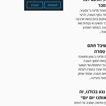
מכר
תוצאות
הצבע
כאבול מליגה ב' צפון א',
 נוסף העונה, רביעי
חקים בהם כבשה ארבעה
שערים בלבד והשיגה 4 נקודות מאז
ה. במחזור האחרון
ול...
יבל חתם
עדכון גירסה מחכה לכם
בחנות האפלקציות...נא
 טמרה
להוריד את העדכון גירסה
 מליגה ב צפון ממשיכה
ולהנות...
ראת המשך העונה
על החתמתו של השוער
חמד שיבל במטרה לעלות
יום העונה. אחמד שיחק
על בועיינה...
גע בכולנו, זה
ותנו יום יום״
 פחימה, שמגיב על הימים
מערכת גולר מזכירה לקוראים