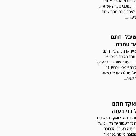
 החלוץ המצוין אחמד
ק במכבי טמרה אשתקד.
לאחר החתימה:" שמח
דון...
יבלי חתם
ד טמרה
יין, אדהם שיבלי חתם
ה מליגה ב צפון א.
ק בעונה שעברה בהפועל
כפר כנא מליגה א צפון וכבש 10
שערים ובישל עוד 6 שערים כשעזר
ישאר...
ואקד חתם
 בני בענה
כשר מהדי וואקד מצא בית
ולך לעמוד על הקווים של
בענה בעונה הקרובה.
בוצה סיימה בפליאוף