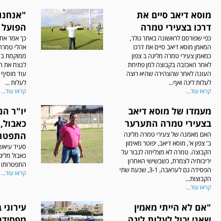
מוסא דיאב סיים את
"אנחנו
דרכו בצעירי טמרה
הפועל 
כפי שפורסם לראשונה באתר גולר,
כך אמר אחס
המאמן מוסא דיאב סיים את דרכו
אהלי טמרה,
כמאמן צעירי טמרה מליגה ב צפון
ממוקמת במ
לאחר האכזבה בקבוצה למן פתיחת
לנצח את ה
העונה לאחר שהצהירה שהיא רוצה
עוד מוסיף 
לעלות ליגה ואף...
לעלות ...
קראו עוד...
קראו עוד...
מעמדו של מוסא דיאב
יו"ר הנ
בצעירי טמרה התערער
כאבול,
האם מאמנה של צעירי טמרה מליגה
התפטר 
ב' צפון א', מוסא דיאב, יפוטר מאימון
סעיד עיאשה
הקבוצה. טמרה לא מצליחה לגבור על
כאבול מליגה
יריבותיה לצמרת, כשבשישי האחרון
התפטרותו מ
הפסידה גם לעראבה, 3-1, שכעת שתי
קראו עוד...
הקבוצות...
קראו עוד...
"אם לא הייתי מאמין
עירוני 
שאני יכול לעלות ליגה,
מפסידה