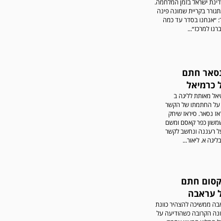
ינת ישראל בזמן המלחמה.
שתגובות בלתי הולמות,
גורר בקריית שמונה פינה
אישיות או שכוללים דברי
: ״אנחנו בסדר עד כמה
נאצה לא יפורסמו,אנא שמרו
נו למרכז״...
על לשון נקייה
נסאר חתם
 כרמיאל
אל מאותת לליגה ב
על החתמתו של הקשר
ראז נסאר. סיראז שיחק
במשחק אימון שהתקיים
שון כפר קאסם ומשם
הבוקר יום ה' ניצחה קרית
ל רעננה ונחשב לקשר
מלאכי את עירוני אשדוד 5-0.
יגה א. ליאור...
סום חתם
 עראבה
בה ממשיכה להצהיר כוונת
נה הקרובה כשהודיעה על