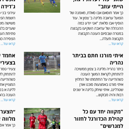
הייתי עוזב"
ג'דידה 
כך אמר חוסאם אבו סאלח, מאמנה של
עירוני בני 
הפועל עראבה מליגה ב' צפון א'. עוד
רושמת הפסד
הוסיף אבו סלאח: "אני יודע כמה
משישה מש
ההנהלה של עראבה השקיעו בקבוצה
במטרה שבסיום העונה הקבוצה
פתיחת העונ
הקבוצה תעלה...
הפסידה כאב
קראו עוד...
קראו עוד...
איתי מורנו חתם בביתר
אחמד ש
נהריה
בצעירי
ביתר נהריה מליגה ב צפון ממשיכה
צעירי טמרה
להתחזק לקראת המשך העונה
להתחזק לק
כשהודיעה על החתמתו של החלוץ
כשהודיעה 
איתי מורנו באמצעות סוכנו אורן
המצויין א
שטרלינג. איתי שיחק בליגה א' שנים
לליגה א בס
רבות והיה מבוקש...
העונה בהפו
קראו עוד...
קראו עוד...
"מקווה יחד עם כל
״הצער נ
קהילת הכדורגל לחזור
מלווה א
למגרשים"
כך אמר אסף