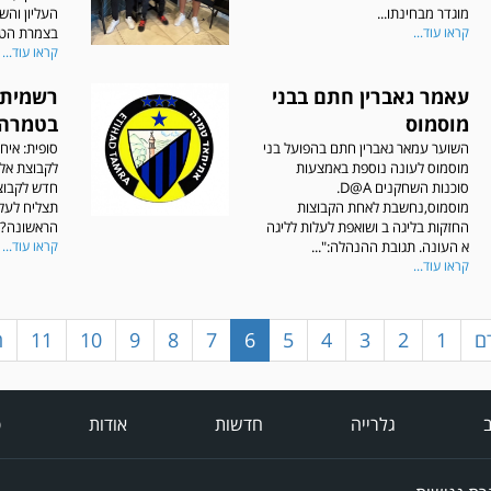
מוגדר מבחינתו...
העליון והש
קראו עוד...
בצמרת הטב
קראו עוד...
עאמר גאברין חתם בבני
רשמית:
מוסמוס
בטמרה
השוער עמאר גאברין חתם בהפועל בני
סופית: איח
מוסמוס לעונה נוספת באמצעות
לקבוצת אל 
סוכנות השחקנים D@A.
חדש לקבוצ
מוסמוס,נחשבת לאחת הקבוצות
תצליח לעלו
החזקות בליגה ב ושואפת לעלות לליגה
הראשונה?..
א העונה. תגובת ההנהלה:"...
קראו עוד...
קראו עוד...
ם
1
2
3
4
5
6
7
8
9
10
11
ה
ב
גלרייה
חדשות
אודות
פ