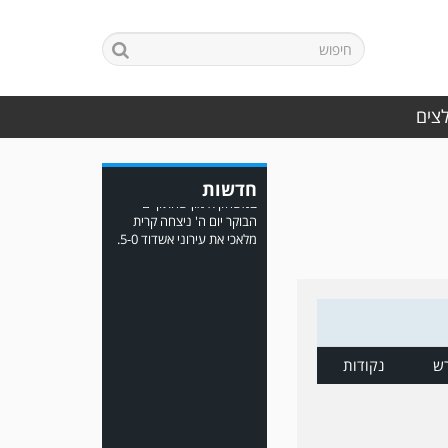
במשחק אימון שהתקיים
הבוקר יום ה' ניצחה קרית
מלאכי את עירוני אשדוד 5-0.
לצים
חדשות
משחק אימון: ירמיהו חולון
גברה על הפועל אזור 0-1
משער של אחמד מצרי.
ש
נקודות