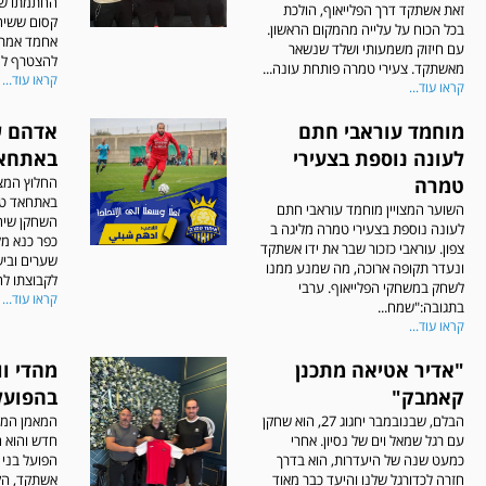
החתמתו של
זאת אשתקד דרך הפלייאוף, הולכת
קסום ששיח
בכל הכוח על עלייה מהמקום הראשון.
אחמד אמר 
עם חיזוק משמעותי ושלד שנשאר
להצטרף למע
מאשתקד. צעירי טמרה פותחת עונה...
קראו עוד...
קראו עוד...
מוחמד עוראבי חתם
אדהם ש
לעונה נוספת בצעירי
באתחא
טמרה
החלוץ המצו
באתחאד טמר
השוער המצויין מוחמד עוראבי חתם
השחקן שיח
לעונה נוספת בצעירי טמרה מליגה ב
צפון. עוראבי כזכור שבר את ידו אשתקד
ונעדר תקופה ארוכה, מה שמנע ממנו
לקבוצתו לה
לשחק במשחקי הפלייאוף. ערבי
קראו עוד...
בתגובה:"שמח...
קראו עוד...
"אדיר אטיאה מתכנן
מהדי ו
קאמבק"
בהפועל
הבלם, שבנובמבר יחגוג 27, הוא שחקן
המאמן המו
עם רגל שמאל וים של נסיון. אחרי
חדש והוא ה
כמעט שנה של היעדרות, הוא בדרך
הפועל בני 
חזרה לכדורגל שלנו והיעד כבר מאוד
אשתקד, הק