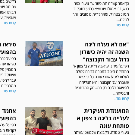
הקשים במד
כך אמר קשרה המוכשר של צעירי כפר
פחימה שמת
כנא, נבו אמזלג שנמצא כרגע בתפקיד
מביתו ואמר
מסווג בצה"ל, ומאחל לימים טובים יותר
שאפשר, עבר
לכולנו....
קראו עוד...
קראו עוד...
"אם לא נעלה ליגה
סיראז 
השנה זה יהיה כישלון
בהפועל
גדול עבור הקבוצה"
הפועל כרמי
כשהודיעה 
הפועל עירוני עראבה מליגה ב' צפון א'
המצויין סי
התחזקה היטב במטרה ברורה לכולם -
אשתקד בשמ
לעלות ליגה! אחרי עונה כל כך קשה
עבר להפוע
שעברה על הקבוצה והיא הצליחה
מהבכירים בל
להישאר בליגה רק במשחק המבחנים
קראו עוד...
והבטיחה...
קראו עוד...
המועמדת העיקרית
אחמד ק
לעלייה בליגה ב צפון א
בהפועל
פותחת עונה
הפועל ערא
לקראת העו
צעירי טמרה: הקבוצה שכמעט עשתה