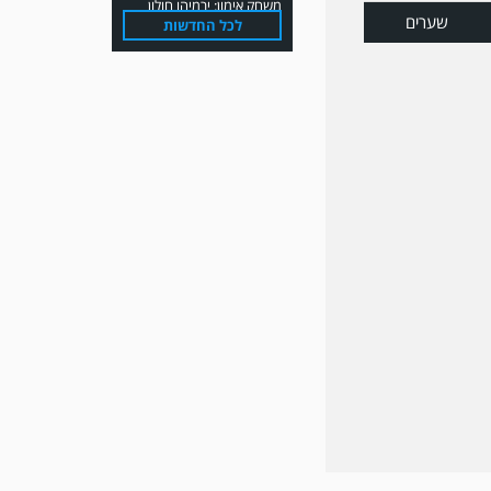
שערים
לכל החדשות
משחק אימון: הפועל אזור
והפועל מרמורק סיימו
בתוצאה 0-0 .
משחק אימון: שמשון ת"א
גברה על קרית מלאכי 0-2.