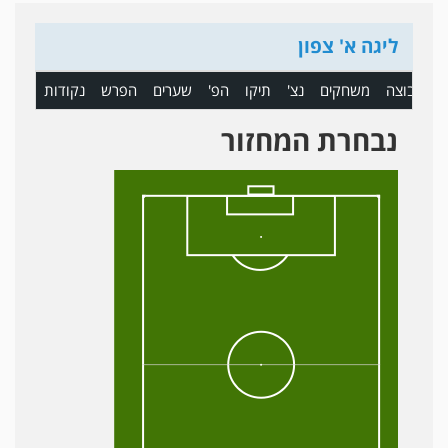
ליגה א' צפון
ם
קבוצה
משחקים
נצ'
תיקו
הפ'
שערים
הפרש
נקודות
נבחרת המחזור