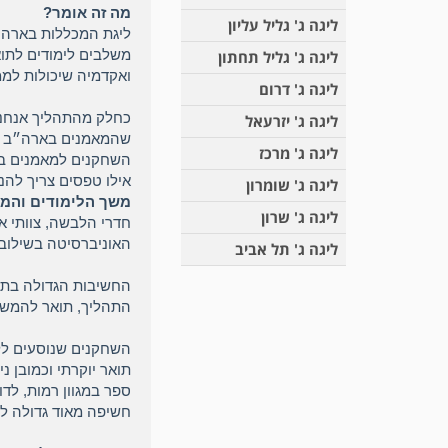
מה זה אומר?
ליגה ג' גליל עליון
ליגת המכללות בארה״
משלבים לימודים לתואר
ליגה ג' גליל תחתון
ואקדמיה שיכולות לממן את 
ליגה ג' דרום
כחלק מהתהליך אנחנו 
ליגה ג' יזרעאל
שהמאמנים בארה״ב ית
ליגה ג' מרכז
השחקנים למאמנים בלי
אילו טפסים צריך להנפ
ליגה ג' שומרון
משך הלימודים והמשחק 
ליגה ג' שרון
חדרי הלבשה, צוותי א
האוניברסיטה בשילוב ל
ליגה ג' תל אביב
החשיבות הגדולה בתהל
התהליך, תואר להמשך 
השחקנים שנוסעים לל
תואר יוקרתי וכמובן נ
חשיפה מאוד גדולה ל