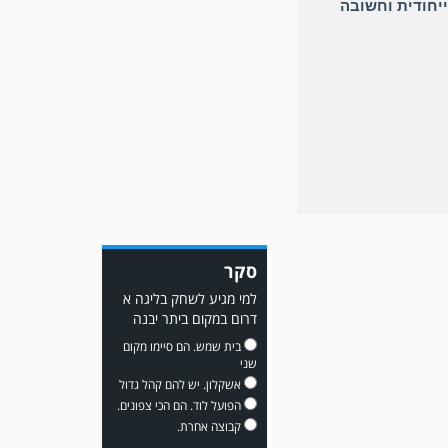
יחודית וחשובה
משחק אימון: שמשון ת"א
גברה על קרית מלאכי 0-2.
סקר
משחק אימון: מכבי יבנה גברה
על ביתר נורדיה 1-4. כבש
למי מגיע לשחק בליגה א
למכבי ׳צבי׳ יבנה : ▫️ מיקו ממן
דרום במקום ביתר יבנה
▫️אליאור משלי ▫️גול עצמי ▫️קובי
מור
בית שמש. הם סיימו מקום
שני
אשקלון. יש להם קהל גדול
הפועל לוד. הם הכי צפונים.
קבוצה אחרת.