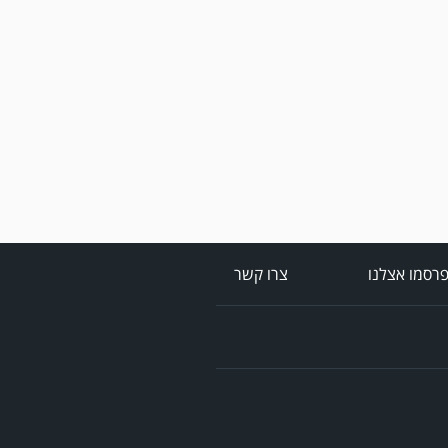
מערכת גולר מזכירה לקוראים
שתגובות בלתי הולמות,
אישיות או שכוללים דברי
נאצה לא יפורסמו,אנא שמרו
על לשון נקייה
רסמו אצלנו
צרו קשר
במשחק אימון שהתקיים
הבוקר יום ה' ניצחה קרית
מלאכי את עירוני אשדוד 5-0.