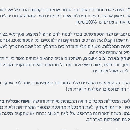
ב הינה ליגת תחרותית אשר בה אנחנו שחקנים בקבוצת הכדורגל של האונ
 ראשון או שני, בעזרת היכולות שלנו בלימודים ועל המגרש אנחנו יכולים
התארים עד 100% מימון.
עובדים לצד הספורטאים בכדי לבנות להם פרופיל מקצועי ואקדמאי בצור
רשמו ויקבלו את הפרטים המדויקים והרלוונטיים על הספורטאים. אנחנו
גת המכללות, משיגים מלגות ומדריכים בתהליך בכל שלב מה צריך לעשות
יק ורישומים למיניהם.
בארה״ב כ-4 שנים,
השחקנים זוכים לתנאים גבוהים מאוד בין היתר
ימון, חדר כושר, צוות רפואי ועוד. את כל התנאים האלה השחקנים מקבלי
ינה, אוכל ולימודים.
יך זה הסיוע עם הקשרים שלנו לתוכניות המתאימות ביותר לכל שחקן, 
החיים וכמובן המלגות היוקרתיות !
יגת המכללות מקבלים חוויה תרבותית מיוחדת וחדשה,
שפת אנגלית בר
יסיון ועוד זמן משחק. ליגת המכללות מחולקת למספר התאחדויות וליגות כ
ספר במגוון רמות, לדוגמא בשנה האחרונה בדראפט של
ליגת המכללות בארה״ב.