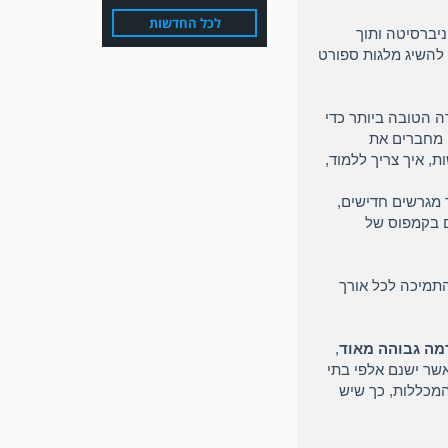
משער של אחמד מצרי.
לכל החדשות
יברסיטה ותוך
 להשיג מלגות ספורט
ה הטובה ביותר כדי
 מחברים את
, איך צריך ללמוד,
 מגרשים חדישים,
משחק אימון: הפועל אזור
ם בקמפוס של
והפועל מרמורק סיימו
בתוצאה 0-0 .
התמיכה לכל אורך
מה גבוהה מאוד
,
אשר ישנם אלפי בתי
 ליגת הMLS נבחרו 87 שחקנים מליגת המכללות, כך שיש