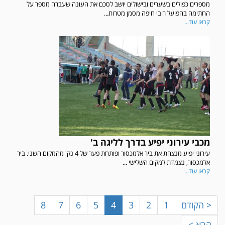
מספרים כפולים בשערים ובישולים יושב לסכם את העונה שעברה מספר על
החתימה בהפועל רובי חיפה מסמן מטרות...
קראו עוד...
מכבי עירוני יפיע בדרך לליגה ב'
במשחק אימון שהתקיים הבוקר יום ה' ניצחה קרית מלאכי את עירוני אשדוד 5-0.
עירוני יפיע מנצחת את ביר אלמכסור ופותחת פער של 4 נק' מהמקום השני. ביר
אלמכסור, נצמדת למקום השלישי ...
קראו עוד...
< הקודם
1
2
3
4
5
6
7
8
הבא >