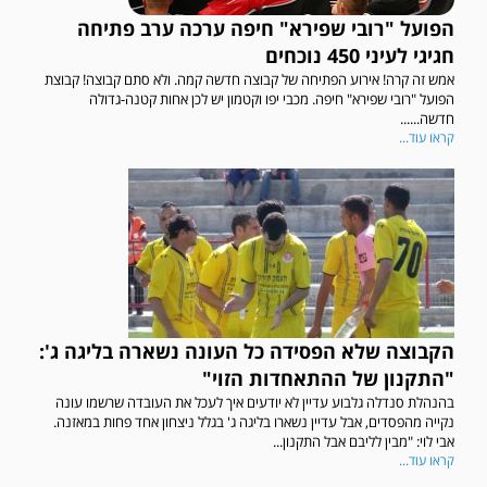
הפועל "רובי שפירא" חיפה ערכה ערב פתיחה
חגיגי לעיני 450 נוכחים
אמש זה קרה! אירוע הפתיחה של קבוצה חדשה קמה. ולא סתם קבוצה! קבוצת
הפועל "רובי שפירא" חיפה. מכבי יפו וקטמון יש לכן אחות קטנה-גדולה
חדשה......
קראו עוד...
הקבוצה שלא הפסידה כל העונה נשארה בליגה ג':
"התקנון של ההתאחדות הזוי"
בהנהלת סנדלה גלבוע עדיין לא יודעים איך לעכל את העובדה שרשמו עונה
נקייה מהפסדים, אבל עדיין נשארו בליגה ג' בגלל ניצחון אחד פחות במאזנה.
אבי לוי: "מבין לליבם אבל התקנון...
קראו עוד...