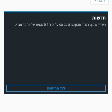
חדשות
משחק אימון: ירמיהו חולון גברה על הפועל אזור 0-1 משער של אחמד מצרי.
משחק אימון: הפועל אזור והפועל מרמורק סיימו בתוצאה 0-0 .
לכל החדשות