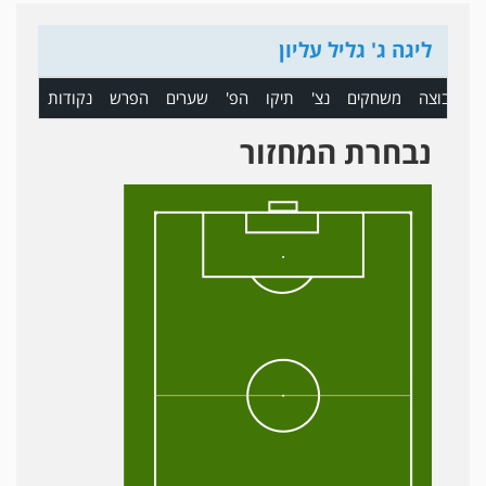
ליגה ג' גליל עליון
ם
קבוצה
משחקים
נצ'
תיקו
הפ'
שערים
הפרש
נקודות
נבחרת המחזור