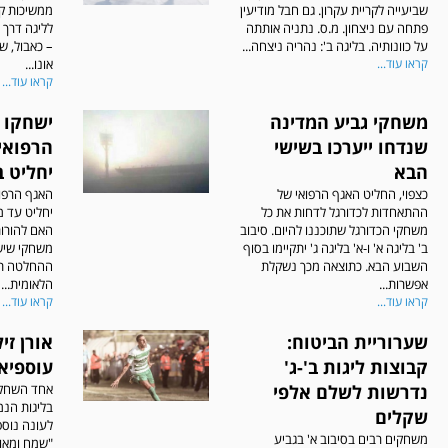
שביעייה לקריית עקרון. גם חבל מודיעין
ממשיכות קב
פתחה עם ניצחון. מ.ס. נתניה אותתה
לליגה דרך 
על כוונותיה. בליגה ב': נהריה ניצחה...
– כאבול, ש
קראו עוד...
אונו...
קראו עוד...
משחקי גביע המדינה
ישחקו 
שנדחו ייערכו בשישי
הרפואי
הבא
יחליט 
כצפוי, החליט האגף הרפואי של
האגף הרפו
ההתאחדות לכדורגל לדחות את כל
משחקי הכדורגל שתוכננו להיום. סיבוב
האם להורות
ב' בליגה א' ו-א' בליגה ג' יתקיימו בסוף
משחקי שישי
השבוע הבא. כתוצאה מכך נשקלת
ההחלטה תכ
אפשרות...
הלאומית...
קראו עוד...
קראו עוד...
שערוריית הביטוח:
אורן זי
קבוצות ליגות ב'-ג'
עוספיא
נדרשות לשלם אלפי
אחד השחקני
בליגות הנמו
שקלים
לעונה נוספ
משחקים רבים בסיבוב א' בגביע
"שמח ומאו