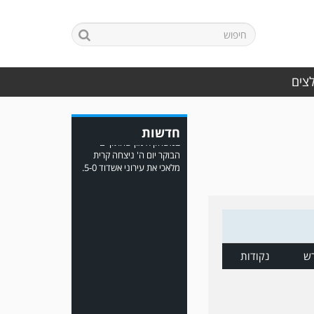
במשחק אימון שהתקיים
הבוקר יום ה' ניצחה קרית
מלאכי את עירוני אשדוד 5-0.
לצים
חדשות
משחק אימון: ירמיהו חולון
גברה על הפועל אזור 0-1
משער של אחמד מצרי.
ש
נקודות