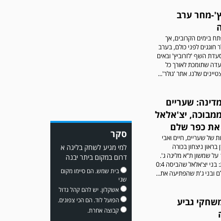
ץ'-מחר ערב
פתח בימים הקרובים, אך
ר חוגגים לפני כולם, בערב
דת השף 'לזרוביץ' ובאים
עדה שתומכת לאורך כל
משחק אימון: מכבי יבנה גברה
ינים שלנו. אתר 'גולר'...
על ביתר נורדיה 1-4. כבש
למכבי ׳צבי׳ יבנה : ▫️ מיקו ממן
▫️אליאור משלי ▫️גול עצמי ▫️קובי
דינה: שעריים
מור
ממבוכה, יצ'אלאל
את כפר שלם
סקר
 של שעריים, חיים ואבי
 בראון ניצחון בכורה
למי מגיע לשחק בליגה א
דרמטי, 1:2 על שמשון ת"א מליגה ג'.
דרום במקום ביתר יבנה
הסינדרלות: בני יצ'אלאל שהביסה 0:4
בית שמש. הם סיימו מקום
 ובני ג'ת שהפתיעה את...
שני
אשקלון. יש להם קהל גדול
משחק אימון: שדרות גברה על
משחקי גביע
הפועל לוד. הם הכי צפונים.
מ.ס. דימונה 1-4.
קבוצה אחרת.