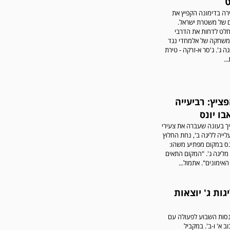
שתגובות בלתי הולמות,
רה בדימונה הקפיץ את
אישיות או שכוללים דברי
ם של משטרת ישראל.
נאצה לא יפורסמו,אנא שמרו
חלט לדחות את הדרבי
על לשון נקייה
משחקה של אלמחדי נגד
ה ג'. ג'סר א-זרקה - טירת
..
ציץ: רביעייה
בו יונס
במשחק אימון שהתקיים
ך בעונה שעברה את צעירי
הבוקר יום ה' ניצחה קרית
לייה לליגה ב', נחת החלוץ
מלאכי את עירוני אשדוד 5-0.
יונס במקום מפתיע משהו:
 מליגה ג'. "המקום התאים
האימונים". אתמול...
יגות ג' יוצאות
כנסות השבוע לפעולה עם
ב א' ו-ב'. במקביל