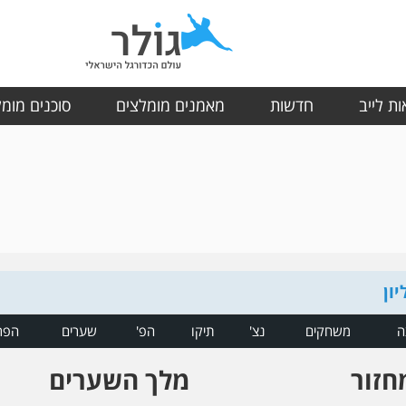
ת לייב
חדשות
מאמנים מומלצים
סוכנים מומ
יון
ה
משחקים
נצ'
תיקו
הפ'
שערים
הפר
חזור
מלך השערים