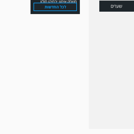
שערים
לכל החדשות
משחק אימון: הפועל אזור
והפועל מרמורק סיימו
בתוצאה 0-0 .
משחק אימון: שמשון ת"א
גברה על קרית מלאכי 0-2.