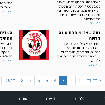
האמור להתקיים בסוף השבוע נמצאים
מכבי עוספי
בסכנת ביטול. הסיבה: הקבוצות טרם
שאעלה לליג
הסדירו את נושא הביטוח. הטענה היא
קראו עוד...
שהמרכזים "מכריחים" את הקבוצות
לרכוש פוליסות...
קראו עוד...
נווה שאנן פותחת עונה
השדים 
חדשה
מתחילי
מאמן הקבוצה אלי פסו, לקח את
הפועל אשד
המושכות לידיים. יחד עם בעלי
וגידים וכב
הקבוצה, יוסף שריקי, הולכת להיות
יניב יעקב,
עונה מאוד מסקרנת למכבי נווה שאנן
השאלות שכו
אלדד ...
קראו עוד...
קראו עוד...
< הקודם
1
2
3
4
5
6
7
8
הבא >
ב
גלרייה
חדשות
אודות
פ