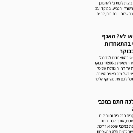
וצות ליגות ב' להתכונן
משחקי הגביע. במוקד: עכו
גב שלום – נתיבות, קריית
או לא? האגף
 בהתאחדות
בבוקר
אי בהתאחדות לכדורגל
יחליט עד מחר (שישי) ב-10:00 בבוקר
 על דחייה גורפת של כל
 בשל מזג האוויר השורר.
לול גם את משחקי הליגה
לכה חתם במכבי
ם הבכירים והוותיקים
כות, אורן זילכה, חתם
ת במכבי עוספיא. זילכה:
שר להיות חלק ממשפחת