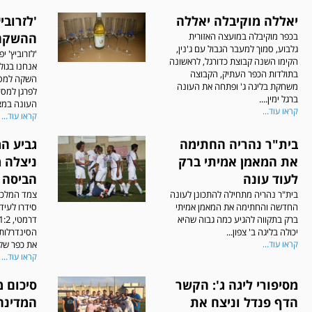
יאללה מוקיבלה יאללה
'לזרובי
בכפר מוקיבלה במועצה האזורית
ההשקה
גלבוע, סמוך למעבר הגבול עם ג'נין,
'לזרוביץ' י
הקימו השנה קבוצת כדורגל, לראשונה
אנחנו בגול
בתולדות הכפר העתיק, הקבוצה
השקה למסע
משחקת בליגה ג' ופתחה את העונה
לפרגן למס
ברגל ימין....
העונה במצטי
קראו עוד...
קראו עוד...
בית"ר נהריה החתימה
גביע המ
את המאמן אמיתי ברק
ניצלה 
לעוד עונה
הביסה 
בית"ר נהריה מתחילה להתכונן לעונה
צמד המלכות
החדשה והחתימה את המאמן אמיתי
סידרו לעידן
ברק בתקווה להגיע כמה גבוה שהיא
יכולה בליגה ב' צפון...
קראו עוד...
את כפר שלם
קראו עוד...
מסיפורי ליגה ג': הקשר
סיכום 
הדף פנדל וניצח את
המדינה