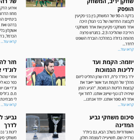
שחקן יריב, המשחק
של רהט
הופסק
אירוע הדקי
מחוז הדרו
בדקה ה-90 של המשחק בין בני פקיעין
בינתיים הו
לקבוצה החדשה של בני הגולן היכה
ברהט ואת 
אחד משחקני פקיעין את אחד משחקני
אשקלון בליג
היריבה שהוליכה 2:3. במגרש פרצה
הכרמל, ג'ת.
מהומה גדולה במהלכה הוברח השופט
קראו עוד...
לחדר...
קראו עוד...
יוזמה: הקמת ועד
חזר להפ
לליגות הנמוכות
לוג'די א
יו"ר בית"ר פ"ת, דודו שרון החליט ליזום
אחרי שהולי
מהלך של הקמת ועד אשר ייאגד את
כפר כנא לע
קבוצות הליגות הנמוכות. "הגיע הזמן
וג'די אבו 
שיהיה לנו גוף שייצג אותנו. לחוד אף
מ.ס. ג'וליס
אחד לא סופר אותנו. יחד אנחנו...
לי מבחינת 
קראו עוד...
קראו עוד...
סיכום משחקי גביע
גביע: ל
המדינה
לדרך
האשדודיות בשלב הבא, גם בית"ר
ליגות ג' נ
נורדיה שם. תשיעייה לעוצמה חולון,
משחקי סיבו