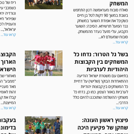
המשחק
ריח של נוס
כשמכבי עיר
סאלח סובוח מעראמשה דנון התחפש
ונורדיה ירו
בשבת במשך 90 דקות לטל בן חיים
שפירא" חיפ
כשקיבל את אפודת השוער במשחק
והעפילו לסיב
נגד הפועל תרשיחא. הסיבה: השוער
יצ'אלאל,...
הקבוע, עלי מזעל נעדר מהמשחק.
קראו עוד...
סובוח שמעולם לא...
קראו עוד...
בשל גל הטרור: נדחו כל
הקבוצה
המשחקים בין הקבוצות
הארוך ב
היהודיות לערביות
הישראל
בתיאום עם משטרת ישראל הודיעה
מאחורי שמה
ההתאחדות הבוקר (שלישי) על דחיית
"ממבע" הגו
כל המשחקים בין קבוצות יהודיות
מאד מעניין
לערביות באזור הצפון. כמו כן, נדחו כל
זהות לאומי
משחקי ההשלמה שתוכננו להיום כולל
קבלו את קב
הדרבי...
המייצגת...
קראו עוד...
קראו עוד...
פיצוץ ראשון העונה:
בעקבות
שחקן של פקיעין היכה
בדימונה