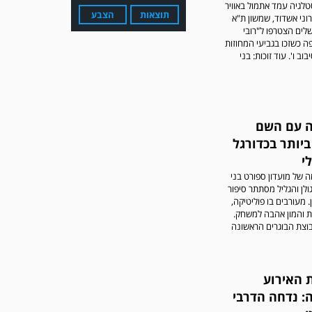
טלגיה עמד אתמול באוויר
תוצאות
הצבע
וני אשדוד, שמשון ת"א
שלים הצטרפו ל"רובי
ה כשזכו בגביעי המחוזות
וב ו'. עוד זוכות: בני
 עם השם
עדכון גירסה מחכה לכם
יותר בכדורגל
בחנות האפלקציות...נא
להוריד את העדכון גירסה
י
ולהנות...
 של מועדון ספורט בני
לן והגליל מסתתר סיפור
. מעורבים בו פוליטיקה,
ת והמון אהבה למשחק.
וצת הבוגרים הראשונה
 האירוע
: נדחה הדרבי
מערכת גולר מזכירה לקוראים