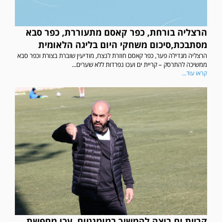
הרצליה בורחת, כפר קאסם מתעוררת, כפר סבא
מסתבכת,סיכום משחקי היום בליגה הלאומית
הרצליה מגדילה פער, כפר קאסם חוזרת לנצח, מודיעין שוברת בצורת וכפר סבא
ממשיכה להתרסק – קריית ים ועכו נפרדות ללא שערים...
קראו עוד...
קריית ים רוצה להמשיך במומנטום, עכו מחפשת