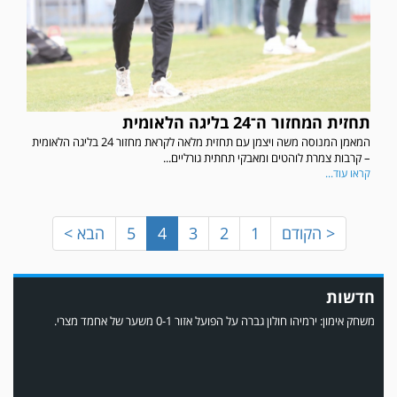
במשחק אימון שהתקיים הבוקר יום ה' ניצחה קרית מלאכי את עירוני אשדוד 5-0.
תחזית המחזור ה־24 בליגה הלאומית
המאמן המנוסה משה ויצמן עם תחזית מלאה לקראת מחזור 24 בליגה הלאומית
– קרבות צמרת לוהטים ומאבקי תחתית גורליים...
קראו עוד...
< הקודם
1
2
3
4
5
הבא >
חדשות
משחק אימון: ירמיהו חולון גברה על הפועל אזור 0-1 משער של אחמד מצרי.