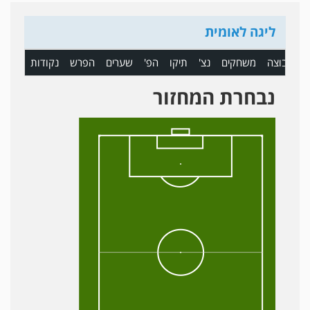
ליגה לאומית
ם
קבוצה
משחקים
נצ'
תיקו
הפ'
שערים
הפרש
נקודות
נבחרת המחזור