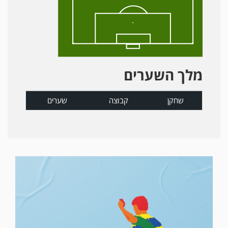
מלך השערים
שחקן
קבוצה
שערים